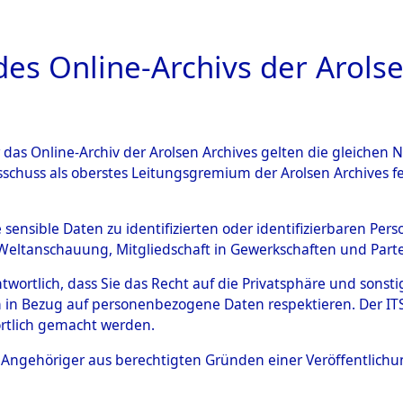
a
A
es Online-Archivs der Arolse
DIGITAL COLLEC
r das Online-Archiv der Arolsen Archives gelten die gleiche
ESCHREIBUNG
ARCHIVALE
ÜBERSICHT
BILD
sschuss als oberstes Leitungsgremium der Arolsen Archives 
gen von Daten über unbekan
e sensible Daten zu identifizierten oder identifizierbaren Pe
Weltanschauung, Mitgliedschaft in Gewerkschaften und Partei
r und unbekannte Todesopfe
antwortlich, dass Sie das Recht auf die Privatsphäre und sons
 in Bezug auf personenbezogene Daten respektieren. Der ITS k
ionslagern und deren Grabst
rtlich gemacht werden.
4608976)
ls Angehöriger aus berechtigten Gründen einer Veröffentlic