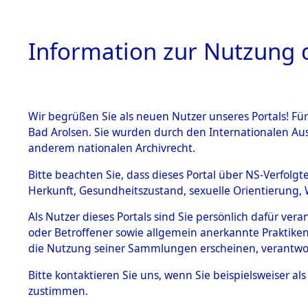
Information zur Nutzung d
Wir begrüßen Sie als neuen Nutzer unseres Portals! Fü
HOME
BESTANDSB
Bad Arolsen. Sie wurden durch den Internationalen Au
anderem nationalen Archivrecht.
BESTÄNDE
Auswertun
Bitte beachten Sie, dass dieses Portal über NS-Verfolgt
Herkunft, Gesundheitszustand, sexuelle Orientierung, 
Todesopfe
1.
Inhaftierungsdoku
Als Nutzer dieses Portals sind Sie persönlich dafür ver
mente
oder Betroffener sowie allgemein anerkannte Praktiken
Konzentrat
5. Verschiedenes
die Nutzung seiner Sammlungen erscheinen, verantwo
5.3
→
0253 (8
Bitte
kontaktieren
Sie uns, wenn Sie beispielsweiser a
Todesmärsche
zustimmen.
5.3.1 Alliierte
Erhebungen