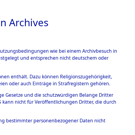
n Archives
TIONS ONLINE
n Nutzungsbedingungen wie bei einem Archivbesuch in
festgelegt und entsprechen nicht deutschem oder
nte ausländische
rsonen enthält. Dazu können Religionszugehörigkeit,
en oder auch Einträge in Strafregistern gehören.
r aus
tige Gesetze und die schutzwürdigen Belange Dritter
ann nicht für Veröffentlichungen Dritter, die durch
ätten.
→
0003 (84608931)
hung bestimmter personenbezogener Daten nicht