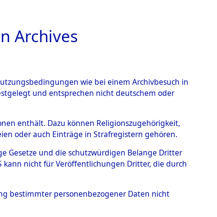
n Archives
TIONS ONLINE
n Nutzungsbedingungen wie bei einem Archivbesuch in
festgelegt und entsprechen nicht deutschem oder
nte ausländische
rsonen enthält. Dazu können Religionszugehörigkeit,
en oder auch Einträge in Strafregistern gehören.
r aus
tige Gesetze und die schutzwürdigen Belange Dritter
ann nicht für Veröffentlichungen Dritter, die durch
ätten.
→
0003 (84608931)
hung bestimmter personenbezogener Daten nicht