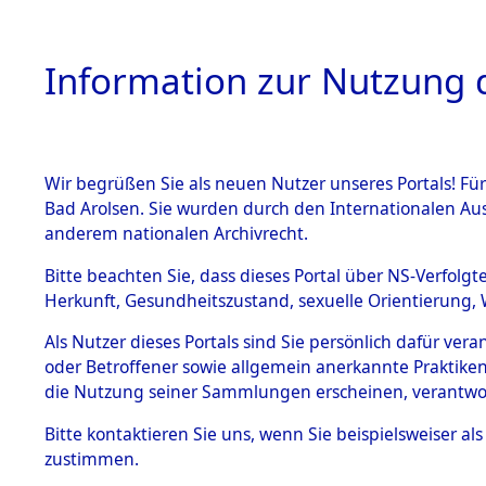
Information zur Nutzung d
Wir begrüßen Sie als neuen Nutzer unseres Portals! Fü
HOME
BESTANDSB
Bad Arolsen. Sie wurden durch den Internationalen Au
anderem nationalen Archivrecht.
BESTÄNDE
Auswertun
Bitte beachten Sie, dass dieses Portal über NS-Verfolgt
Herkunft, Gesundheitszustand, sexuelle Orientierung, 
Todesopfe
1.
Inhaftierungsdoku
Als Nutzer dieses Portals sind Sie persönlich dafür ver
mente
oder Betroffener sowie allgemein anerkannte Praktiken
Konzentrat
5. Verschiedenes
die Nutzung seiner Sammlungen erscheinen, verantwo
5.3
→
0277 (8
Bitte
kontaktieren
Sie uns, wenn Sie beispielsweiser a
Todesmärsche
zustimmen.
5.3.1 Alliierte
Erhebungen