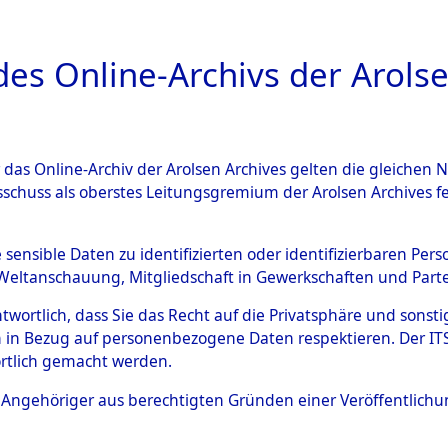
a
A
es Online-Archivs der Arolse
DIGITAL COLLEC
r das Online-Archiv der Arolsen Archives gelten die gleiche
ESCHREIBUNG
ARCHIVALE
ÜBERSICHT
BILD
sschuss als oberstes Leitungsgremium der Arolsen Archives 
gen von Daten über unbekan
e sensible Daten zu identifizierten oder identifizierbaren Pe
Weltanschauung, Mitgliedschaft in Gewerkschaften und Partei
r und unbekannte Todesopfe
antwortlich, dass Sie das Recht auf die Privatsphäre und sons
 in Bezug auf personenbezogene Daten respektieren. Der ITS k
ionslagern und deren Grabst
rtlich gemacht werden.
4609000)
ls Angehöriger aus berechtigten Gründen einer Veröffentlic