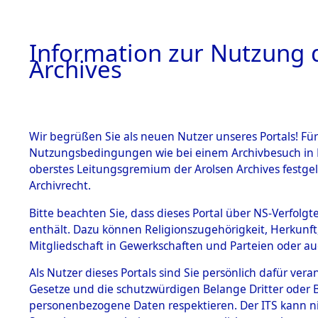
Information zur Nutzung d
Archives
HOME
BESTANDSBESCHREIBUNG
ARCHIVAL
Wir begrüßen Sie als neuen Nutzer unseres Portals! Für
Nutzungsbedingungen wie bei einem Archivbesuch in B
oberstes Leitungsgremium der Arolsen Archives festg
Archivrecht.
BESTÄNDE
Bitte beachten Sie, dass dieses Portal über NS-Verfolgte
Auswertun
enthält. Dazu können Religionszugehörigkeit, Herkunf
Mitgliedschaft in Gewerkschaften und Parteien oder auc
unbekannt
1.
Inhaftierungsdoku
mente
Als Nutzer dieses Portals sind Sie persönlich dafür vera
und unbek
Gesetze und die schutzwürdigen Belange Dritter oder B
5. Verschiedenes
personenbezogene Daten respektieren. Der ITS kann nic
5.3