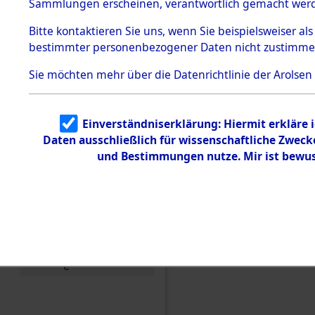
Konzentra
Sammlungen erscheinen, verantwortlich gemacht wer
Todesmärsche
5.3.1 Alliierte
Grabstätte
Bitte
kontaktieren
Sie uns, wenn Sie beispielsweiser al
Erhebungen
bestimmter personenbezogener Daten nicht zustimme
zu
0280 (846
Todesmärsch
en
Sie möchten mehr über die Datenrichtlinie der Arolsen
5.3.2
Versuchte
Identifizierun
Einverständniserklärung: Hiermit erkläre 
g
Daten ausschließlich für wissenschaftliche Zwec
5.3.3
Todesmärsch
und Bestimmungen nutze. Mir ist bewus
e /
Identifikation
unbekannter
Toter
5.3.5
Grabermittlu
ng /
Friedhofsplän
e