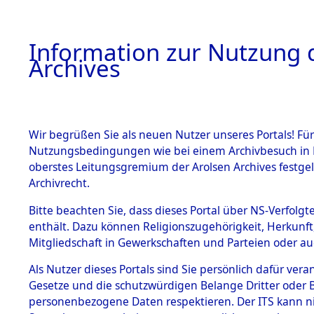
Information zur Nutzung d
Archives
HOME
BESTANDSBESCHREIBUNG
ARCHIVAL
Wir begrüßen Sie als neuen Nutzer unseres Portals! Für
Nutzungsbedingungen wie bei einem Archivbesuch in B
oberstes Leitungsgremium der Arolsen Archives festg
Archivrecht.
BESTÄNDE
Bitte beachten Sie, dass dieses Portal über NS-Verfolgte
Auswertun
enthält. Dazu können Religionszugehörigkeit, Herkunf
Mitgliedschaft in Gewerkschaften und Parteien oder auc
unbekannt
1.
Inhaftierungsdoku
mente
Als Nutzer dieses Portals sind Sie persönlich dafür vera
und unbek
Gesetze und die schutzwürdigen Belange Dritter oder B
5. Verschiedenes
personenbezogene Daten respektieren. Der ITS kann nic
5.3