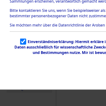
Konzentra
Sammlungen erscheinen, verantwortlich gemacht wer
Todesmärsche
5.3.1 Alliierte
Grabstätte
Bitte
kontaktieren
Sie uns, wenn Sie beispielsweiser al
Erhebungen
bestimmter personenbezogener Daten nicht zustimme
zu
0301 (846
Todesmärsch
en
Sie möchten mehr über die Datenrichtlinie der Arolsen
5.3.2
Versuchte
Identifizierun
Einverständniserklärung: Hiermit erkläre 
g
Daten ausschließlich für wissenschaftliche Zwec
5.3.3
Todesmärsch
und Bestimmungen nutze. Mir ist bewus
e /
Identifikation
unbekannter
Toter
5.3.5
Grabermittlu
ng /
Friedhofsplän
e