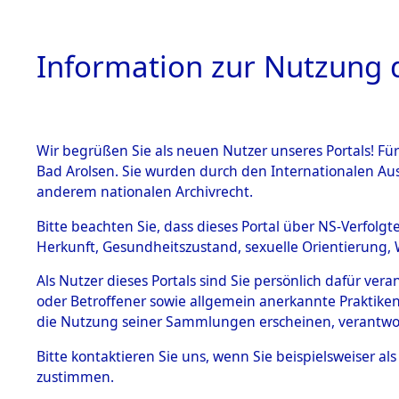
Information zur Nutzung d
Wir begrüßen Sie als neuen Nutzer unseres Portals! Fü
HOME
BESTANDSB
Bad Arolsen. Sie wurden durch den Internationalen Au
anderem nationalen Archivrecht.
BESTÄNDE
Auswertun
Bitte beachten Sie, dass dieses Portal über NS-Verfolgt
Herkunft, Gesundheitszustand, sexuelle Orientierung, 
Todesopfe
1.
Inhaftierungsdoku
Als Nutzer dieses Portals sind Sie persönlich dafür ver
mente
oder Betroffener sowie allgemein anerkannte Praktiken
Konzentrat
5. Verschiedenes
die Nutzung seiner Sammlungen erscheinen, verantwo
5.3
→
0347 (8
Bitte
kontaktieren
Sie uns, wenn Sie beispielsweiser a
Todesmärsche
zustimmen.
5.3.1 Alliierte
Erhebungen