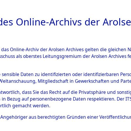
a
A
es Online-Archivs der Arolse
DIGITAL COLLEC
r das Online-Archiv der Arolsen Archives gelten die gleiche
ESCHREIBUNG
ARCHIVALE
ÜBERSICHT
BILD
sschuss als oberstes Leitungsgremium der Arolsen Archives 
gen von Daten über unbekan
e sensible Daten zu identifizierten oder identifizierbaren Pe
Weltanschauung, Mitgliedschaft in Gewerkschaften und Partei
r und unbekannte Todesopfe
antwortlich, dass Sie das Recht auf die Privatsphäre und sons
 in Bezug auf personenbezogene Daten respektieren. Der ITS k
ionslagern und deren Grabst
rtlich gemacht werden.
4609070)
ls Angehöriger aus berechtigten Gründen einer Veröffentlic