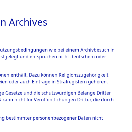
n Archives
TIONS ONLINE
n Nutzungsbedingungen wie bei einem Archivbesuch in
festgelegt und entsprechen nicht deutschem oder
nte ausländische
rsonen enthält. Dazu können Religionszugehörigkeit,
en oder auch Einträge in Strafregistern gehören.
r aus
tige Gesetze und die schutzwürdigen Belange Dritter
ann nicht für Veröffentlichungen Dritter, die durch
ätten.
→
0003 (84608931)
hung bestimmter personenbezogener Daten nicht