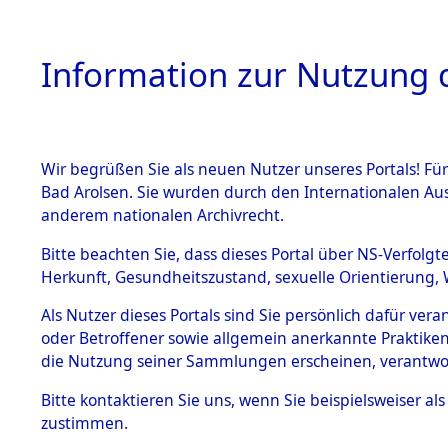
Information zur Nutzung d
Wir begrüßen Sie als neuen Nutzer unseres Portals! Fü
HOME
BESTANDSB
Bad Arolsen. Sie wurden durch den Internationalen Au
anderem nationalen Archivrecht.
BESTÄNDE
Auswertun
Bitte beachten Sie, dass dieses Portal über NS-Verfolgt
Herkunft, Gesundheitszustand, sexuelle Orientierung, 
Todesopfe
1.
Inhaftierungsdoku
Als Nutzer dieses Portals sind Sie persönlich dafür ver
mente
oder Betroffener sowie allgemein anerkannte Praktiken
Konzentrat
5. Verschiedenes
die Nutzung seiner Sammlungen erscheinen, verantwo
5.3
→
0348 (8
Bitte
kontaktieren
Sie uns, wenn Sie beispielsweiser a
Todesmärsche
zustimmen.
5.3.1 Alliierte
Erhebungen