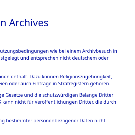
n Archives
TIONS ONLINE
n Nutzungsbedingungen wie bei einem Archivbesuch in
festgelegt und entsprechen nicht deutschem oder
nte ausländische
rsonen enthält. Dazu können Religionszugehörigkeit,
en oder auch Einträge in Strafregistern gehören.
r aus
tige Gesetze und die schutzwürdigen Belange Dritter
ann nicht für Veröffentlichungen Dritter, die durch
ätten.
→
0003 (84608931)
hung bestimmter personenbezogener Daten nicht