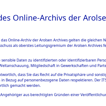
a
A
es Online-Archivs der Arolse
DIGITAL COLLEC
r das Online-Archiv der Arolsen Archives gelten die gleiche
ESCHREIBUNG
ARCHIVALE
ÜBERSICHT
BILD
sschuss als oberstes Leitungsgremium der Arolsen Archives 
gen von Daten über unbekan
e sensible Daten zu identifizierten oder identifizierbaren Pe
Weltanschauung, Mitgliedschaft in Gewerkschaften und Partei
r und unbekannte Todesopfe
antwortlich, dass Sie das Recht auf die Privatsphäre und sons
 in Bezug auf personenbezogene Daten respektieren. Der ITS k
ionslagern und deren Grabst
rtlich gemacht werden.
4609071)
ls Angehöriger aus berechtigten Gründen einer Veröffentlic