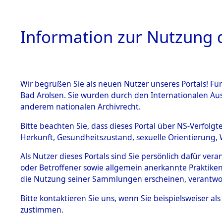
Information zur Nutzung d
Wir begrüßen Sie als neuen Nutzer unseres Portals! Fü
HOME
BESTANDSB
Bad Arolsen. Sie wurden durch den Internationalen Au
anderem nationalen Archivrecht.
BESTÄNDE
Auswertun
Bitte beachten Sie, dass dieses Portal über NS-Verfolgt
Herkunft, Gesundheitszustand, sexuelle Orientierung, 
Todesopfe
1.
Inhaftierungsdoku
Als Nutzer dieses Portals sind Sie persönlich dafür ver
mente
oder Betroffener sowie allgemein anerkannte Praktiken
Konzentrat
5. Verschiedenes
die Nutzung seiner Sammlungen erscheinen, verantwo
5.3
→
0404 (8
Bitte
kontaktieren
Sie uns, wenn Sie beispielsweiser a
Todesmärsche
zustimmen.
5.3.1 Alliierte
Erhebungen