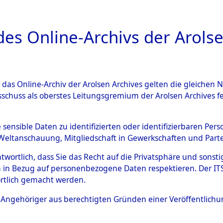
a
A
es Online-Archivs der Arolse
DIGITAL COLLEC
r das Online-Archiv der Arolsen Archives gelten die gleiche
ESCHREIBUNG
ARCHIVALE
ÜBERSICHT
BILD
sschuss als oberstes Leitungsgremium der Arolsen Archives 
gen von Daten über unbekan
e sensible Daten zu identifizierten oder identifizierbaren Pe
Weltanschauung, Mitgliedschaft in Gewerkschaften und Partei
r und unbekannte Todesopfe
antwortlich, dass Sie das Recht auf die Privatsphäre und sons
 in Bezug auf personenbezogene Daten respektieren. Der ITS k
ionslagern und deren Grabst
rtlich gemacht werden.
4609128)
ls Angehöriger aus berechtigten Gründen einer Veröffentlic