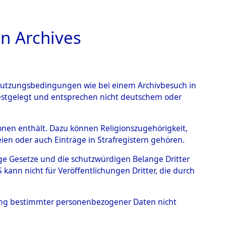
n Archives
TIONS ONLINE
n Nutzungsbedingungen wie bei einem Archivbesuch in
festgelegt und entsprechen nicht deutschem oder
nte ausländische
rsonen enthält. Dazu können Religionszugehörigkeit,
en oder auch Einträge in Strafregistern gehören.
r aus
tige Gesetze und die schutzwürdigen Belange Dritter
ann nicht für Veröffentlichungen Dritter, die durch
ätten.
→
0004 (84609090)
hung bestimmter personenbezogener Daten nicht