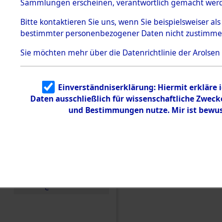
Konzentra
Sammlungen erscheinen, verantwortlich gemacht wer
Todesmärsche
5.3.1 Alliierte
Grabstätte
Bitte
kontaktieren
Sie uns, wenn Sie beispielsweiser al
Erhebungen
bestimmter personenbezogener Daten nicht zustimme
zu
0042 (846
Todesmärsch
en
Sie möchten mehr über die Datenrichtlinie der Arolsen
5.3.2
Versuchte
Identifizierun
Einverständniserklärung: Hiermit erkläre 
g
Daten ausschließlich für wissenschaftliche Zwec
5.3.3
Todesmärsch
und Bestimmungen nutze. Mir ist bewus
e /
Identifikation
unbekannter
Toter
5.3.5
Grabermittlu
ng /
Friedhofsplän
e