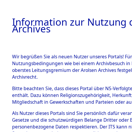
Information zur Nutzung d
Archives
HOME
BESTANDSBESCHREIBUNG
ARCHIVAL
Wir begrüßen Sie als neuen Nutzer unseres Portals! Für
Nutzungsbedingungen wie bei einem Archivbesuch in B
oberstes Leitungsgremium der Arolsen Archives festg
Archivrecht.
BESTÄNDE
Bitte beachten Sie, dass dieses Portal über NS-Verfolgte
Auswertun
enthält. Dazu können Religionszugehörigkeit, Herkunf
Mitgliedschaft in Gewerkschaften und Parteien oder auc
unbekannt
1.
Inhaftierungsdoku
mente
Als Nutzer dieses Portals sind Sie persönlich dafür vera
und unbek
Gesetze und die schutzwürdigen Belange Dritter oder B
5. Verschiedenes
personenbezogene Daten respektieren. Der ITS kann nic
5.3