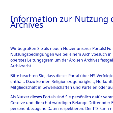
Information zur Nutzung d
Archives
HOME
BESTANDSBESCHREIBUNG
ARCHIVAL
Wir begrüßen Sie als neuen Nutzer unseres Portals! Für
Nutzungsbedingungen wie bei einem Archivbesuch in B
oberstes Leitungsgremium der Arolsen Archives festg
Archivrecht.
BESTÄNDE
Bitte beachten Sie, dass dieses Portal über NS-Verfolgte
Auswertun
enthält. Dazu können Religionszugehörigkeit, Herkunf
Mitgliedschaft in Gewerkschaften und Parteien oder auc
unbekannt
1.
Inhaftierungsdoku
mente
Als Nutzer dieses Portals sind Sie persönlich dafür vera
und unbek
Gesetze und die schutzwürdigen Belange Dritter oder B
5. Verschiedenes
personenbezogene Daten respektieren. Der ITS kann nic
5.3