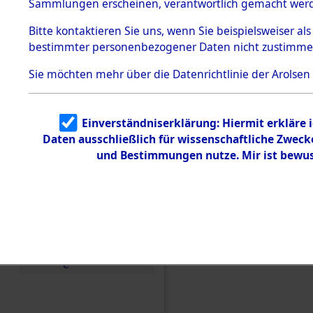
Konzentra
Sammlungen erscheinen, verantwortlich gemacht wer
Todesmärsche
5.3.1 Alliierte
Grabstätte
Bitte
kontaktieren
Sie uns, wenn Sie beispielsweiser al
Erhebungen
bestimmter personenbezogener Daten nicht zustimme
zu
0056 (846
Todesmärsch
en
Sie möchten mehr über die Datenrichtlinie der Arolsen
5.3.2
Versuchte
Identifizierun
Einverständniserklärung: Hiermit erkläre 
g
Daten ausschließlich für wissenschaftliche Zwec
5.3.3
Todesmärsch
und Bestimmungen nutze. Mir ist bewus
e /
Identifikation
unbekannter
Toter
5.3.5
Grabermittlu
ng /
Friedhofsplän
e