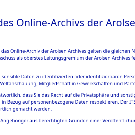
a
A
es Online-Archivs der Arolse
DIGITAL COLLEC
r das Online-Archiv der Arolsen Archives gelten die gleiche
ESCHREIBUNG
ARCHIVALE
ÜBERSICHT
BILD
sschuss als oberstes Leitungsgremium der Arolsen Archives 
gen von Daten über unbekan
e sensible Daten zu identifizierten oder identifizierbaren Pe
Weltanschauung, Mitgliedschaft in Gewerkschaften und Partei
r und unbekannte Todesopfe
antwortlich, dass Sie das Recht auf die Privatsphäre und sons
 in Bezug auf personenbezogene Daten respektieren. Der ITS k
ionslagern und deren Grabst
rtlich gemacht werden.
4609260)
ls Angehöriger aus berechtigten Gründen einer Veröffentlic