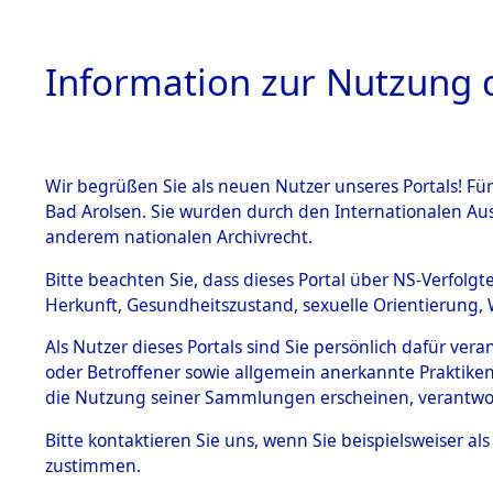
Information zur Nutzung d
Wir begrüßen Sie als neuen Nutzer unseres Portals! Fü
HOME
BESTANDSB
Bad Arolsen. Sie wurden durch den Internationalen Au
anderem nationalen Archivrecht.
BESTÄNDE
Auswertun
Bitte beachten Sie, dass dieses Portal über NS-Verfolgt
Herkunft, Gesundheitszustand, sexuelle Orientierung, 
Todesopfe
1.
Inhaftierungsdoku
Als Nutzer dieses Portals sind Sie persönlich dafür ver
mente
oder Betroffener sowie allgemein anerkannte Praktiken
Konzentrat
5. Verschiedenes
die Nutzung seiner Sammlungen erscheinen, verantwo
5.3
→
0074 (8
Bitte
kontaktieren
Sie uns, wenn Sie beispielsweiser a
Todesmärsche
zustimmen.
5.3.1 Alliierte
Erhebungen