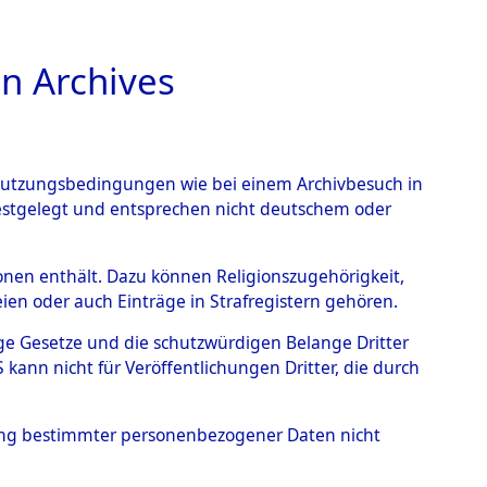
n Archives
TIONS ONLINE
n Nutzungsbedingungen wie bei einem Archivbesuch in
festgelegt und entsprechen nicht deutschem oder
nte ausländische
rsonen enthält. Dazu können Religionszugehörigkeit,
en oder auch Einträge in Strafregistern gehören.
r aus
tige Gesetze und die schutzwürdigen Belange Dritter
ann nicht für Veröffentlichungen Dritter, die durch
ätten.
→
0001 (84609185)
hung bestimmter personenbezogener Daten nicht