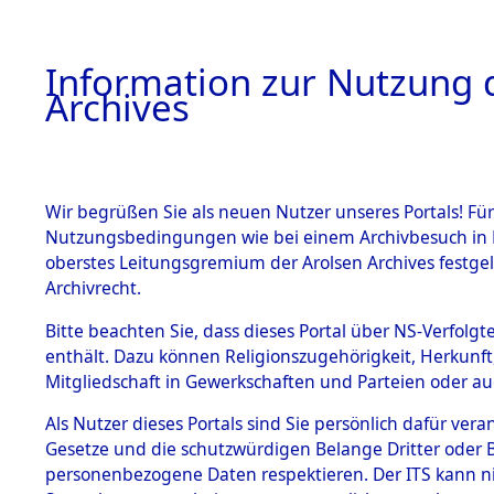
Information zur Nutzung d
Archives
HOME
BESTANDSBESCHREIBUNG
ARCHIVAL
Wir begrüßen Sie als neuen Nutzer unseres Portals! Für
Nutzungsbedingungen wie bei einem Archivbesuch in B
oberstes Leitungsgremium der Arolsen Archives festg
Archivrecht.
BESTÄNDE
Bitte beachten Sie, dass dieses Portal über NS-Verfolgte
Auswertun
enthält. Dazu können Religionszugehörigkeit, Herkunf
Mitgliedschaft in Gewerkschaften und Parteien oder auc
unbekannt
1.
Inhaftierungsdoku
mente
Als Nutzer dieses Portals sind Sie persönlich dafür vera
und unbek
Gesetze und die schutzwürdigen Belange Dritter oder B
5. Verschiedenes
personenbezogene Daten respektieren. Der ITS kann nic
5.3