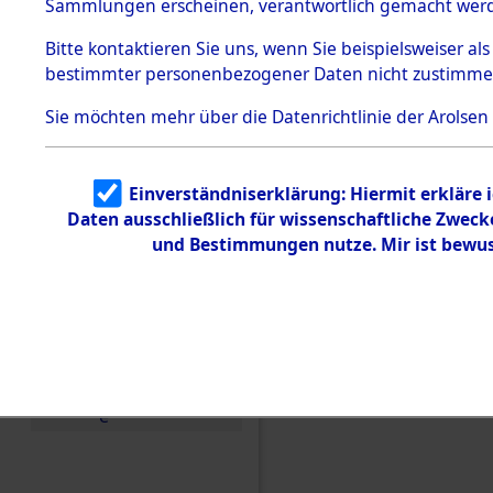
Konzentra
Sammlungen erscheinen, verantwortlich gemacht wer
Todesmärsche
5.3.1 Alliierte
Grabstätte
Bitte
kontaktieren
Sie uns, wenn Sie beispielsweiser al
Erhebungen
bestimmter personenbezogener Daten nicht zustimme
zu
0095 (846
Todesmärsch
en
Sie möchten mehr über die Datenrichtlinie der Arolsen
5.3.2
Versuchte
Identifizierun
Einverständniserklärung: Hiermit erkläre 
g
Daten ausschließlich für wissenschaftliche Zwec
5.3.3
Todesmärsch
und Bestimmungen nutze. Mir ist bewus
e /
Identifikation
unbekannter
Toter
5.3.5
Grabermittlu
ng /
Friedhofsplän
e