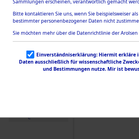
Konzentra
Sammlungen erscheinen, verantwortlich gemacht wer
Todesmärsche
5.3.1 Alliierte
Grabstätte
Bitte
kontaktieren
Sie uns, wenn Sie beispielsweiser al
Erhebungen
bestimmter personenbezogener Daten nicht zustimme
zu
0118 (846
Todesmärsch
en
Sie möchten mehr über die Datenrichtlinie der Arolsen
5.3.2
Versuchte
Identifizierun
Einverständniserklärung: Hiermit erkläre 
g
Daten ausschließlich für wissenschaftliche Zwec
5.3.3
Todesmärsch
und Bestimmungen nutze. Mir ist bewus
e /
Identifikation
unbekannter
Toter
5.3.5
Grabermittlu
ng /
Friedhofsplän
e