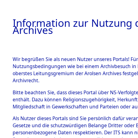
Information zur Nutzung d
Archives
HOME
BESTANDSBESCHREIBUNG
ARCHIVAL
Wir begrüßen Sie als neuen Nutzer unseres Portals! Für
Nutzungsbedingungen wie bei einem Archivbesuch in B
oberstes Leitungsgremium der Arolsen Archives festg
Archivrecht.
BESTÄNDE
Bitte beachten Sie, dass dieses Portal über NS-Verfolgte
Auswertun
enthält. Dazu können Religionszugehörigkeit, Herkunf
Mitgliedschaft in Gewerkschaften und Parteien oder auc
unbekannt
1.
Inhaftierungsdoku
mente
Als Nutzer dieses Portals sind Sie persönlich dafür vera
und unbek
Gesetze und die schutzwürdigen Belange Dritter oder B
5. Verschiedenes
personenbezogene Daten respektieren. Der ITS kann nic
5.3