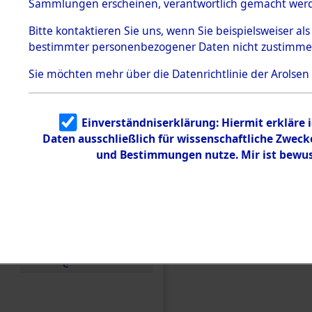
Konzentra
Sammlungen erscheinen, verantwortlich gemacht wer
Todesmärsche
5.3.1 Alliierte
Grabstätte
Bitte
kontaktieren
Sie uns, wenn Sie beispielsweiser al
Erhebungen
bestimmter personenbezogener Daten nicht zustimme
zu
0175 (846
Todesmärsch
en
Sie möchten mehr über die Datenrichtlinie der Arolsen
5.3.2
Versuchte
Identifizierun
Einverständniserklärung: Hiermit erkläre 
g
Daten ausschließlich für wissenschaftliche Zwec
5.3.3
Todesmärsch
und Bestimmungen nutze. Mir ist bewus
e /
Identifikation
unbekannter
Toter
5.3.5
Grabermittlu
ng /
Friedhofsplän
e