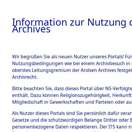
Information zur Nutzung d
Archives
HOME
BESTANDSBESCHREIBUNG
ARCHIVAL
Wir begrüßen Sie als neuen Nutzer unseres Portals! Für
Nutzungsbedingungen wie bei einem Archivbesuch in B
oberstes Leitungsgremium der Arolsen Archives festg
Archivrecht.
BESTÄNDE
Bitte beachten Sie, dass dieses Portal über NS-Verfolgte
Auswertun
enthält. Dazu können Religionszugehörigkeit, Herkunf
Mitgliedschaft in Gewerkschaften und Parteien oder auc
unbekannt
1.
Inhaftierungsdoku
mente
Als Nutzer dieses Portals sind Sie persönlich dafür vera
und unbek
Gesetze und die schutzwürdigen Belange Dritter oder B
5. Verschiedenes
personenbezogene Daten respektieren. Der ITS kann nic
5.3