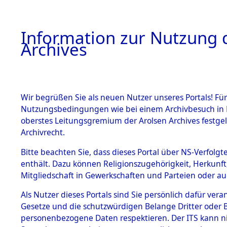
Information zur Nutzung d
Archives
HOME
BESTANDSBESCHREIBUNG
ARCHIVAL
Wir begrüßen Sie als neuen Nutzer unseres Portals! Für
Nutzungsbedingungen wie bei einem Archivbesuch in B
oberstes Leitungsgremium der Arolsen Archives festg
Archivrecht.
BESTÄNDE
Bitte beachten Sie, dass dieses Portal über NS-Verfolgte
Auswertun
enthält. Dazu können Religionszugehörigkeit, Herkunf
Mitgliedschaft in Gewerkschaften und Parteien oder auc
unbekannt
1.
Inhaftierungsdoku
mente
Als Nutzer dieses Portals sind Sie persönlich dafür vera
und unbek
Gesetze und die schutzwürdigen Belange Dritter oder B
5. Verschiedenes
personenbezogene Daten respektieren. Der ITS kann nic
5.3