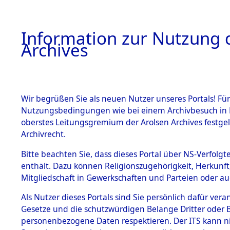
Information zur Nutzung d
Archives
HOME
BESTANDSBESCHREIBUNG
ARCHIVAL
Wir begrüßen Sie als neuen Nutzer unseres Portals! Für
Nutzungsbedingungen wie bei einem Archivbesuch in B
oberstes Leitungsgremium der Arolsen Archives festg
Archivrecht.
BESTÄNDE
Bitte beachten Sie, dass dieses Portal über NS-Verfolgte
Auswertun
enthält. Dazu können Religionszugehörigkeit, Herkunf
Mitgliedschaft in Gewerkschaften und Parteien oder auc
unbekannt
1.
Inhaftierungsdoku
mente
Als Nutzer dieses Portals sind Sie persönlich dafür vera
und unbek
Gesetze und die schutzwürdigen Belange Dritter oder B
5. Verschiedenes
personenbezogene Daten respektieren. Der ITS kann nic
5.3