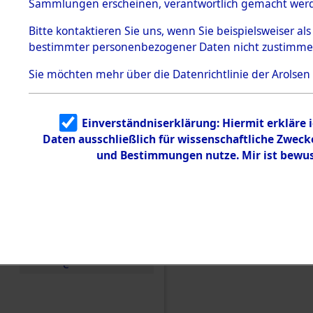
Konzentra
Sammlungen erscheinen, verantwortlich gemacht wer
Todesmärsche
5.3.1 Alliierte
Grabstätte
Bitte
kontaktieren
Sie uns, wenn Sie beispielsweiser al
Erhebungen
bestimmter personenbezogener Daten nicht zustimme
zu
0190 (846
Todesmärsch
en
Sie möchten mehr über die Datenrichtlinie der Arolsen
5.3.2
Versuchte
Identifizierun
Einverständniserklärung: Hiermit erkläre 
g
Daten ausschließlich für wissenschaftliche Zwec
5.3.3
Todesmärsch
und Bestimmungen nutze. Mir ist bewus
e /
Identifikation
unbekannter
Toter
5.3.5
Grabermittlu
ng /
Friedhofsplän
e