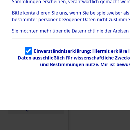
Konzentra
Sammlungen erscheinen, verantwortlich gemacht wer
Todesmärsche
5.3.1 Alliierte
Grabstätte
Bitte
kontaktieren
Sie uns, wenn Sie beispielsweiser al
Erhebungen
bestimmter personenbezogener Daten nicht zustimme
zu
0201 (846
Todesmärsch
en
Sie möchten mehr über die Datenrichtlinie der Arolsen
5.3.2
Versuchte
Identifizierun
Einverständniserklärung: Hiermit erkläre 
g
Daten ausschließlich für wissenschaftliche Zwec
5.3.3
Todesmärsch
und Bestimmungen nutze. Mir ist bewus
e /
Identifikation
unbekannter
Toter
5.3.5
Grabermittlu
ng /
Friedhofsplän
e