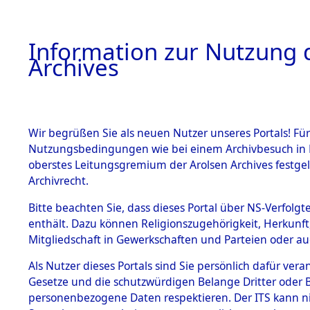
Information zur Nutzung d
Archives
HOME
BESTANDSBESCHREIBUNG
ARCHIVAL
Wir begrüßen Sie als neuen Nutzer unseres Portals! Für
Nutzungsbedingungen wie bei einem Archivbesuch in B
oberstes Leitungsgremium der Arolsen Archives festg
Archivrecht.
BESTÄNDE
Bitte beachten Sie, dass dieses Portal über NS-Verfolgte
Auswertun
enthält. Dazu können Religionszugehörigkeit, Herkunf
Mitgliedschaft in Gewerkschaften und Parteien oder auc
unbekannt
1.
Inhaftierungsdoku
mente
Als Nutzer dieses Portals sind Sie persönlich dafür vera
und unbek
Gesetze und die schutzwürdigen Belange Dritter oder B
5. Verschiedenes
personenbezogene Daten respektieren. Der ITS kann nic
5.3