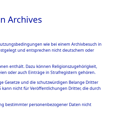
n Archives
TIONS ONLINE
n Nutzungsbedingungen wie bei einem Archivbesuch in
festgelegt und entsprechen nicht deutschem oder
nte ausländische
rsonen enthält. Dazu können Religionszugehörigkeit,
en oder auch Einträge in Strafregistern gehören.
r aus
tige Gesetze und die schutzwürdigen Belange Dritter
ann nicht für Veröffentlichungen Dritter, die durch
ätten.
→
0003 (84609375)
hung bestimmter personenbezogener Daten nicht