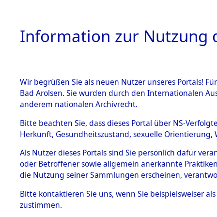
Information zur Nutzung d
Wir begrüßen Sie als neuen Nutzer unseres Portals! Fü
HOME
BESTANDSB
Bad Arolsen. Sie wurden durch den Internationalen Au
anderem nationalen Archivrecht.
BESTÄNDE
Auswertun
Bitte beachten Sie, dass dieses Portal über NS-Verfolgt
Herkunft, Gesundheitszustand, sexuelle Orientierung, 
Todesopfe
1.
Inhaftierungsdoku
Als Nutzer dieses Portals sind Sie persönlich dafür ver
mente
oder Betroffener sowie allgemein anerkannte Praktiken
Konzentrat
5. Verschiedenes
die Nutzung seiner Sammlungen erscheinen, verantwo
5.3
→
0253 (8
Bitte
kontaktieren
Sie uns, wenn Sie beispielsweiser a
Todesmärsche
zustimmen.
5.3.1 Alliierte
Erhebungen