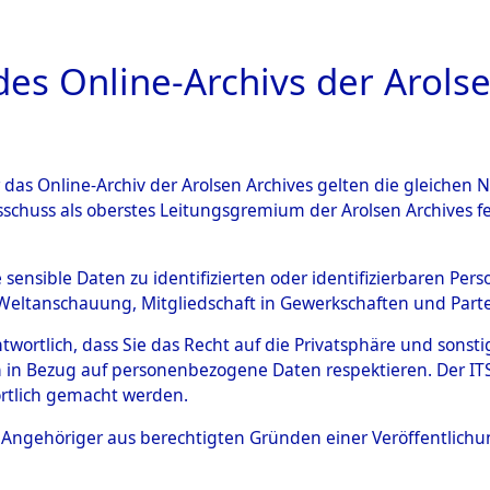
a
A
es Online-Archivs der Arolse
DIGITAL COLLEC
r das Online-Archiv der Arolsen Archives gelten die gleiche
ESCHREIBUNG
ARCHIVALE
ÜBERSICHT
BILD
sschuss als oberstes Leitungsgremium der Arolsen Archives 
gen von Daten über unbekan
e sensible Daten zu identifizierten oder identifizierbaren Pe
Weltanschauung, Mitgliedschaft in Gewerkschaften und Partei
r und unbekannte Todesopfe
antwortlich, dass Sie das Recht auf die Privatsphäre und sons
 in Bezug auf personenbezogene Daten respektieren. Der ITS k
ionslagern und deren Grabst
rtlich gemacht werden.
4609441)
ls Angehöriger aus berechtigten Gründen einer Veröffentlic