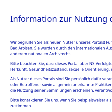
Information zur Nutzung d
Wir begrüßen Sie als neuen Nutzer unseres Portals! Fü
HOME
BESTANDSB
Bad Arolsen. Sie wurden durch den Internationalen Au
anderem nationalen Archivrecht.
BESTÄNDE
Auswertun
Bitte beachten Sie, dass dieses Portal über NS-Verfolgt
Herkunft, Gesundheitszustand, sexuelle Orientierung, 
Todesopfe
1.
Inhaftierungsdoku
Als Nutzer dieses Portals sind Sie persönlich dafür ver
mente
oder Betroffener sowie allgemein anerkannte Praktiken
Konzentrat
5. Verschiedenes
die Nutzung seiner Sammlungen erscheinen, verantwo
5.3
→
0335 (8
Bitte
kontaktieren
Sie uns, wenn Sie beispielsweiser a
Todesmärsche
zustimmen.
5.3.1 Alliierte
Erhebungen