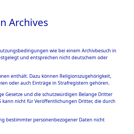
n Archives
TIONS ONLINE
n Nutzungsbedingungen wie bei einem Archivbesuch in
festgelegt und entsprechen nicht deutschem oder
nte ausländische
rsonen enthält. Dazu können Religionszugehörigkeit,
en oder auch Einträge in Strafregistern gehören.
r aus
tige Gesetze und die schutzwürdigen Belange Dritter
ann nicht für Veröffentlichungen Dritter, die durch
ätten.
→
0004 (84609500)
hung bestimmter personenbezogener Daten nicht