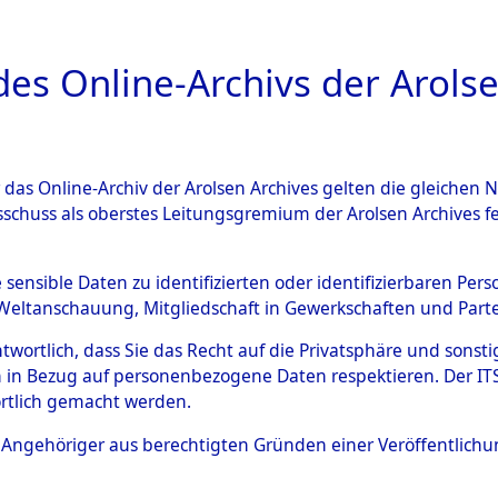
a
A
es Online-Archivs der Arolse
DIGITAL COLLEC
r das Online-Archiv der Arolsen Archives gelten die gleiche
ESCHREIBUNG
ARCHIVALE
ÜBERSICHT
BILD
sschuss als oberstes Leitungsgremium der Arolsen Archives 
gen von Daten über unbekan
e sensible Daten zu identifizierten oder identifizierbaren Pe
Weltanschauung, Mitgliedschaft in Gewerkschaften und Partei
r und unbekannte Todesopfe
antwortlich, dass Sie das Recht auf die Privatsphäre und sons
 in Bezug auf personenbezogene Daten respektieren. Der ITS k
ionslagern und deren Grabst
rtlich gemacht werden.
4609524)
ls Angehöriger aus berechtigten Gründen einer Veröffentlic