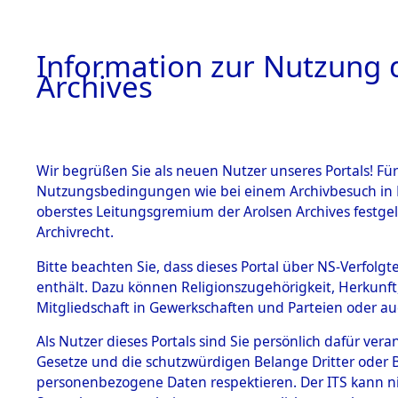
Information zur Nutzung d
Archives
HOME
BESTANDSBESCHREIBUNG
ARCHIVAL
Wir begrüßen Sie als neuen Nutzer unseres Portals! Für
Nutzungsbedingungen wie bei einem Archivbesuch in B
oberstes Leitungsgremium der Arolsen Archives festg
Archivrecht.
BESTÄNDE
Bitte beachten Sie, dass dieses Portal über NS-Verfolgte
Auswertun
enthält. Dazu können Religionszugehörigkeit, Herkunf
Mitgliedschaft in Gewerkschaften und Parteien oder auc
unbekannt
1.
Inhaftierungsdoku
mente
Als Nutzer dieses Portals sind Sie persönlich dafür vera
und unbek
Gesetze und die schutzwürdigen Belange Dritter oder B
5. Verschiedenes
personenbezogene Daten respektieren. Der ITS kann nic
5.3