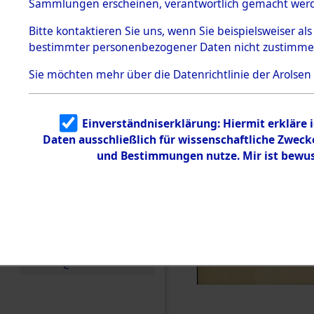
Konzentra
Sammlungen erscheinen, verantwortlich gemacht wer
Todesmärsche
5.3.1 Alliierte
Grabstätte
Bitte
kontaktieren
Sie uns, wenn Sie beispielsweiser al
Erhebungen
bestimmter personenbezogener Daten nicht zustimme
zu
0367 (846
Todesmärsch
en
Sie möchten mehr über die Datenrichtlinie der Arolsen
5.3.2
Versuchte
Identifizierun
Einverständniserklärung: Hiermit erkläre 
g
Daten ausschließlich für wissenschaftliche Zwec
5.3.3
Todesmärsch
und Bestimmungen nutze. Mir ist bewus
e /
Identifikation
unbekannter
Toter
5.3.5
Grabermittlu
ng /
Friedhofsplän
e