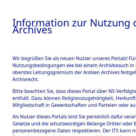
Information zur Nutzung d
Archives
HOME
BESTANDSBESCHREIBUNG
ARCHIVAL
Wir begrüßen Sie als neuen Nutzer unseres Portals! Für
Nutzungsbedingungen wie bei einem Archivbesuch in B
oberstes Leitungsgremium der Arolsen Archives festg
Archivrecht.
BESTÄNDE
Bitte beachten Sie, dass dieses Portal über NS-Verfolgte
Auswertun
enthält. Dazu können Religionszugehörigkeit, Herkunf
Mitgliedschaft in Gewerkschaften und Parteien oder auc
unbekannt
1.
Inhaftierungsdoku
mente
Als Nutzer dieses Portals sind Sie persönlich dafür vera
und unbek
Gesetze und die schutzwürdigen Belange Dritter oder B
5. Verschiedenes
personenbezogene Daten respektieren. Der ITS kann nic
5.3