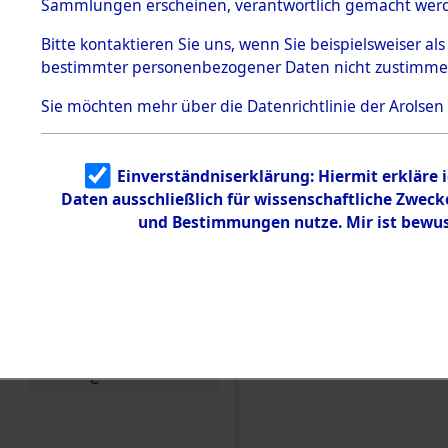
Konzentra
Sammlungen erscheinen, verantwortlich gemacht wer
Todesmärsche
5.3.1 Alliierte
Grabstätte
Bitte
kontaktieren
Sie uns, wenn Sie beispielsweiser al
Erhebungen
bestimmter personenbezogener Daten nicht zustimme
zu
0002 (846
Todesmärsch
en
Sie möchten mehr über die Datenrichtlinie der Arolsen
5.3.2
Versuchte
Identifizierun
Einverständniserklärung: Hiermit erkläre 
g
Daten ausschließlich für wissenschaftliche Zwec
5.3.3
Todesmärsch
und Bestimmungen nutze. Mir ist bewus
e /
Identifikation
unbekannter
Toter
5.3.5
Grabermittlu
ng /
Friedhofsplän
e