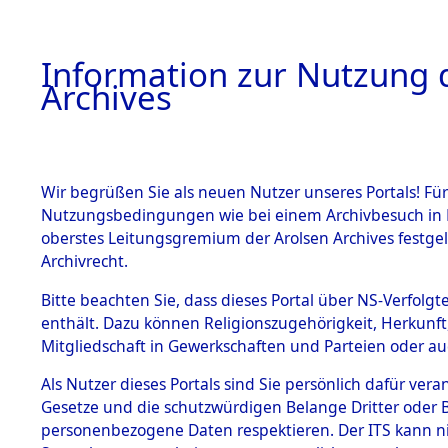
Information zur Nutzung d
Archives
HOME
BESTANDSBESCHREIBUNG
ARCHIVAL
Wir begrüßen Sie als neuen Nutzer unseres Portals! Für
Nutzungsbedingungen wie bei einem Archivbesuch in B
oberstes Leitungsgremium der Arolsen Archives festg
Archivrecht.
BESTÄNDE
Bitte beachten Sie, dass dieses Portal über NS-Verfolgte
Auswertun
enthält. Dazu können Religionszugehörigkeit, Herkunf
Mitgliedschaft in Gewerkschaften und Parteien oder auc
unbekannt
1.
Inhaftierungsdoku
mente
Als Nutzer dieses Portals sind Sie persönlich dafür vera
und unbek
Gesetze und die schutzwürdigen Belange Dritter oder B
5. Verschiedenes
personenbezogene Daten respektieren. Der ITS kann nic
5.3