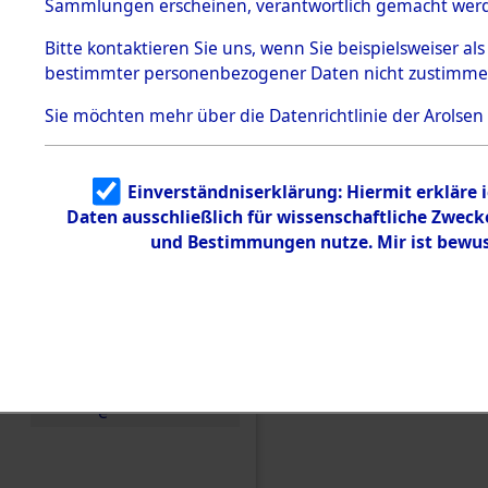
Konzentra
Sammlungen erscheinen, verantwortlich gemacht wer
Todesmärsche
5.3.1 Alliierte
Grabstätte
Bitte
kontaktieren
Sie uns, wenn Sie beispielsweiser al
Erhebungen
bestimmter personenbezogener Daten nicht zustimme
zu
0021 (846
Todesmärsch
en
Sie möchten mehr über die Datenrichtlinie der Arolsen
5.3.2
Versuchte
Identifizierun
Einverständniserklärung: Hiermit erkläre 
g
Daten ausschließlich für wissenschaftliche Zwec
5.3.3
Todesmärsch
und Bestimmungen nutze. Mir ist bewus
e /
Identifikation
unbekannter
Toter
5.3.5
Grabermittlu
ng /
Friedhofsplän
e