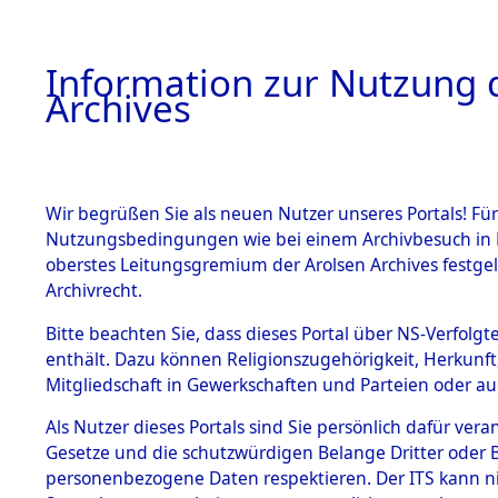
Information zur Nutzung d
Archives
HOME
BESTANDSBESCHREIBUNG
ARCHIVAL
Wir begrüßen Sie als neuen Nutzer unseres Portals! Für
Nutzungsbedingungen wie bei einem Archivbesuch in B
oberstes Leitungsgremium der Arolsen Archives festg
Archivrecht.
BESTÄNDE
Bitte beachten Sie, dass dieses Portal über NS-Verfolgte
Auswertun
enthält. Dazu können Religionszugehörigkeit, Herkunf
Mitgliedschaft in Gewerkschaften und Parteien oder auc
unbekannt
1.
Inhaftierungsdoku
mente
Als Nutzer dieses Portals sind Sie persönlich dafür vera
und unbek
Gesetze und die schutzwürdigen Belange Dritter oder B
5. Verschiedenes
personenbezogene Daten respektieren. Der ITS kann nic
5.3