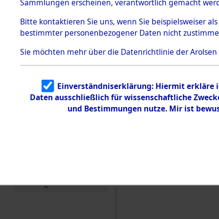
Konzentra
Sammlungen erscheinen, verantwortlich gemacht wer
Todesmärsche
5.3.1 Alliierte
Grabstätte
Bitte
kontaktieren
Sie uns, wenn Sie beispielsweiser al
Erhebungen
bestimmter personenbezogener Daten nicht zustimme
zu
0100 (846
Todesmärsch
en
Sie möchten mehr über die Datenrichtlinie der Arolsen
5.3.2
Versuchte
Identifizierun
Einverständniserklärung: Hiermit erkläre 
g
Daten ausschließlich für wissenschaftliche Zwec
5.3.3
Todesmärsch
und Bestimmungen nutze. Mir ist bewus
e /
Identifikation
unbekannter
Toter
5.3.5
Grabermittlu
ng /
Friedhofsplän
e