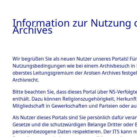
Information zur Nutzung d
Archives
HOME
BESTANDSBESCHREIBUNG
ARCHIVAL
Wir begrüßen Sie als neuen Nutzer unseres Portals! Für
Nutzungsbedingungen wie bei einem Archivbesuch in B
oberstes Leitungsgremium der Arolsen Archives festg
Archivrecht.
BESTÄNDE
Bitte beachten Sie, dass dieses Portal über NS-Verfolgte
Auswertun
enthält. Dazu können Religionszugehörigkeit, Herkunf
Mitgliedschaft in Gewerkschaften und Parteien oder auc
unbekannt
1.
Inhaftierungsdoku
mente
Als Nutzer dieses Portals sind Sie persönlich dafür vera
und unbek
Gesetze und die schutzwürdigen Belange Dritter oder B
5. Verschiedenes
personenbezogene Daten respektieren. Der ITS kann nic
5.3