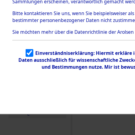
Konzentra
Sammlungen erscheinen, verantwortlich gemacht wer
Todesmärsche
5.3.1 Alliierte
Grabstätte
Bitte
kontaktieren
Sie uns, wenn Sie beispielsweiser al
Erhebungen
bestimmter personenbezogener Daten nicht zustimme
zu
0123 (846
Todesmärsch
en
Sie möchten mehr über die Datenrichtlinie der Arolsen
5.3.2
Versuchte
Identifizierun
Einverständniserklärung: Hiermit erkläre 
g
Daten ausschließlich für wissenschaftliche Zwec
5.3.3
Todesmärsch
und Bestimmungen nutze. Mir ist bewus
e /
Identifikation
unbekannter
Toter
5.3.5
Grabermittlu
ng /
Friedhofsplän
e