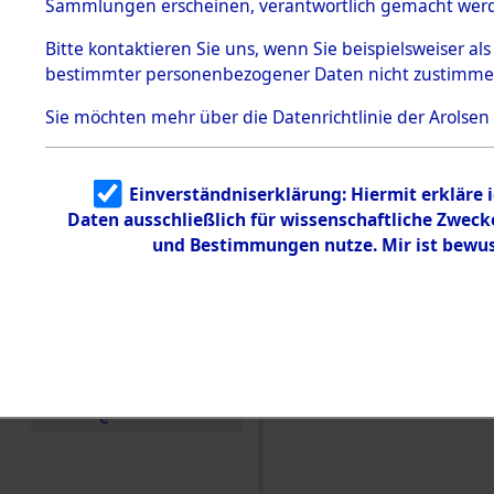
Konzentra
Sammlungen erscheinen, verantwortlich gemacht wer
Todesmärsche
5.3.1 Alliierte
Grabstätte
Bitte
kontaktieren
Sie uns, wenn Sie beispielsweiser al
Erhebungen
bestimmter personenbezogener Daten nicht zustimme
zu
0134 (846
Todesmärsch
en
Sie möchten mehr über die Datenrichtlinie der Arolsen
5.3.2
Versuchte
Identifizierun
Einverständniserklärung: Hiermit erkläre 
g
Daten ausschließlich für wissenschaftliche Zwec
5.3.3
Todesmärsch
und Bestimmungen nutze. Mir ist bewus
e /
Identifikation
unbekannter
Toter
5.3.5
Grabermittlu
ng /
Friedhofsplän
e