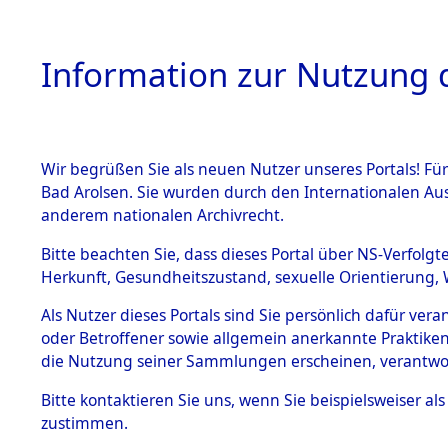
Information zur Nutzung d
Wir begrüßen Sie als neuen Nutzer unseres Portals! Fü
HOME
BESTANDSB
Bad Arolsen. Sie wurden durch den Internationalen Au
anderem nationalen Archivrecht.
BESTÄNDE
Auswertun
Bitte beachten Sie, dass dieses Portal über NS-Verfolgt
Herkunft, Gesundheitszustand, sexuelle Orientierung, 
Todesopfe
1.
Inhaftierungsdoku
Als Nutzer dieses Portals sind Sie persönlich dafür ver
mente
oder Betroffener sowie allgemein anerkannte Praktiken
Konzentrat
5. Verschiedenes
die Nutzung seiner Sammlungen erscheinen, verantwo
5.3
→
0141 (8
Bitte
kontaktieren
Sie uns, wenn Sie beispielsweiser a
Todesmärsche
zustimmen.
5.3.1 Alliierte
Erhebungen