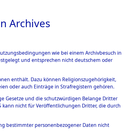
n Archives
TIONS ONLINE
n Nutzungsbedingungen wie bei einem Archivbesuch in
festgelegt und entsprechen nicht deutschem oder
nte ausländische
rsonen enthält. Dazu können Religionszugehörigkeit,
en oder auch Einträge in Strafregistern gehören.
r aus
tige Gesetze und die schutzwürdigen Belange Dritter
ann nicht für Veröffentlichungen Dritter, die durch
ätten.
→
0001 (84609619)
hung bestimmter personenbezogener Daten nicht