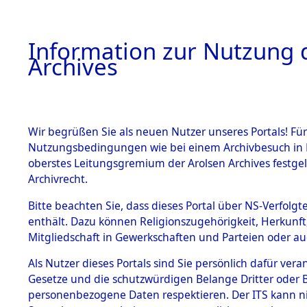
Information zur Nutzung d
Archives
HOME
BESTANDSBESCHREIBUNG
ARCHIVAL
Wir begrüßen Sie als neuen Nutzer unseres Portals! Für
Nutzungsbedingungen wie bei einem Archivbesuch in B
oberstes Leitungsgremium der Arolsen Archives festg
Archivrecht.
BESTÄNDE
Bitte beachten Sie, dass dieses Portal über NS-Verfolgte
Auswertun
enthält. Dazu können Religionszugehörigkeit, Herkunf
Mitgliedschaft in Gewerkschaften und Parteien oder auc
unbekannt
1.
Inhaftierungsdoku
mente
Als Nutzer dieses Portals sind Sie persönlich dafür vera
und unbek
Gesetze und die schutzwürdigen Belange Dritter oder B
5. Verschiedenes
personenbezogene Daten respektieren. Der ITS kann nic
5.3