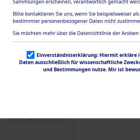
Konzentra
Sammlungen erscheinen, verantwortlich gemacht wer
Todesmärsche
5.3.1 Alliierte
Grabstätte
Bitte
kontaktieren
Sie uns, wenn Sie beispielsweiser al
Erhebungen
bestimmter personenbezogener Daten nicht zustimme
zu
0144 (846
Todesmärsch
en
Sie möchten mehr über die Datenrichtlinie der Arolsen
5.3.2
Versuchte
Identifizierun
Einverständniserklärung: Hiermit erkläre 
g
Daten ausschließlich für wissenschaftliche Zwec
5.3.3
Todesmärsch
und Bestimmungen nutze. Mir ist bewus
e /
Identifikation
unbekannter
Toter
5.3.5
Grabermittlu
ng /
Friedhofsplän
e