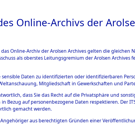
a
A
es Online-Archivs der Arolse
DIGITAL COLLEC
r das Online-Archiv der Arolsen Archives gelten die gleiche
ESCHREIBUNG
ARCHIVALE
ÜBERSICHT
BILD
sschuss als oberstes Leitungsgremium der Arolsen Archives 
gen von Daten über unbekan
e sensible Daten zu identifizierten oder identifizierbaren Pe
Weltanschauung, Mitgliedschaft in Gewerkschaften und Partei
r und unbekannte Todesopfe
antwortlich, dass Sie das Recht auf die Privatsphäre und sons
 in Bezug auf personenbezogene Daten respektieren. Der ITS k
ionslagern und deren Grabst
rtlich gemacht werden.
4609774)
ls Angehöriger aus berechtigten Gründen einer Veröffentlic