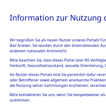
Information zur Nutzung d
Wir begrüßen Sie als neuen Nutzer unseres Portals! Fü
HOME
BESTANDSB
Bad Arolsen. Sie wurden durch den Internationalen Au
anderem nationalen Archivrecht.
BESTÄNDE
Auswertun
Bitte beachten Sie, dass dieses Portal über NS-Verfolgt
Herkunft, Gesundheitszustand, sexuelle Orientierung, 
Todesopfe
1.
Inhaftierungsdoku
Als Nutzer dieses Portals sind Sie persönlich dafür ver
mente
oder Betroffener sowie allgemein anerkannte Praktiken
Konzentrat
5. Verschiedenes
die Nutzung seiner Sammlungen erscheinen, verantwo
5.3
→
0154 (8
Bitte
kontaktieren
Sie uns, wenn Sie beispielsweiser a
Todesmärsche
zustimmen.
5.3.1 Alliierte
Erhebungen