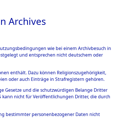
n Archives
TIONS ONLINE
n Nutzungsbedingungen wie bei einem Archivbesuch in
festgelegt und entsprechen nicht deutschem oder
nte ausländische
rsonen enthält. Dazu können Religionszugehörigkeit,
en oder auch Einträge in Strafregistern gehören.
r aus
tige Gesetze und die schutzwürdigen Belange Dritter
ann nicht für Veröffentlichungen Dritter, die durch
ätten.
→
0001 (84609619)
hung bestimmter personenbezogener Daten nicht