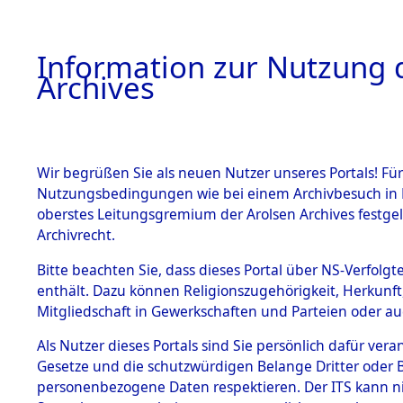
Information zur Nutzung d
Archives
HOME
BESTANDSBESCHREIBUNG
ARCHIVAL
Wir begrüßen Sie als neuen Nutzer unseres Portals! Für
Nutzungsbedingungen wie bei einem Archivbesuch in B
oberstes Leitungsgremium der Arolsen Archives festg
Archivrecht.
BESTÄNDE
Bitte beachten Sie, dass dieses Portal über NS-Verfolgte
Auswertun
enthält. Dazu können Religionszugehörigkeit, Herkunf
Mitgliedschaft in Gewerkschaften und Parteien oder auc
unbekannt
1.
Inhaftierungsdoku
mente
Als Nutzer dieses Portals sind Sie persönlich dafür vera
und unbek
Gesetze und die schutzwürdigen Belange Dritter oder B
5. Verschiedenes
personenbezogene Daten respektieren. Der ITS kann nic
5.3