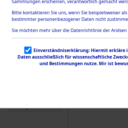
Konzentra
Sammlungen erscheinen, verantwortlich gemacht wer
Todesmärsche
5.3.1 Alliierte
Grabstätte
Bitte
kontaktieren
Sie uns, wenn Sie beispielsweiser al
Erhebungen
bestimmter personenbezogener Daten nicht zustimme
zu
0067 (846
Todesmärsch
en
Sie möchten mehr über die Datenrichtlinie der Arolsen
5.3.2
Versuchte
Identifizierun
Einverständniserklärung: Hiermit erkläre 
g
Daten ausschließlich für wissenschaftliche Zwec
5.3.3
Todesmärsch
und Bestimmungen nutze. Mir ist bewus
e /
Identifikation
unbekannter
Toter
5.3.5
Grabermittlu
ng /
Friedhofsplän
e