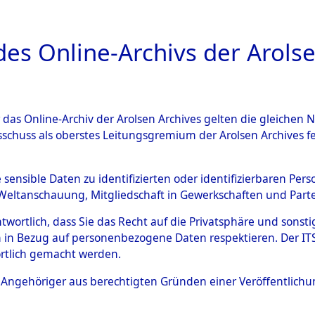
a
A
es Online-Archivs der Arolse
DIGITAL COLLEC
r das Online-Archiv der Arolsen Archives gelten die gleiche
ESCHREIBUNG
ARCHIVALE
ÜBERSICHT
BILD
sschuss als oberstes Leitungsgremium der Arolsen Archives 
gen von Daten über unbekan
e sensible Daten zu identifizierten oder identifizierbaren Pe
Weltanschauung, Mitgliedschaft in Gewerkschaften und Partei
r und unbekannte Todesopfe
antwortlich, dass Sie das Recht auf die Privatsphäre und sons
 in Bezug auf personenbezogene Daten respektieren. Der ITS k
ionslagern und deren Grabst
rtlich gemacht werden.
4609887)
ls Angehöriger aus berechtigten Gründen einer Veröffentlic