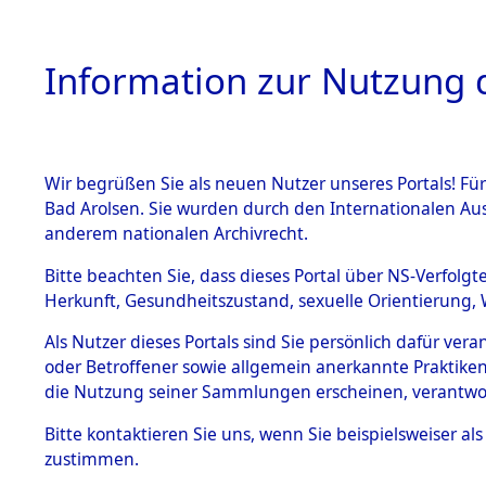
Information zur Nutzung d
Wir begrüßen Sie als neuen Nutzer unseres Portals! Fü
HOME
BESTANDSB
Bad Arolsen. Sie wurden durch den Internationalen Au
anderem nationalen Archivrecht.
BESTÄNDE
Auswertun
Bitte beachten Sie, dass dieses Portal über NS-Verfolgt
Herkunft, Gesundheitszustand, sexuelle Orientierung, 
Todesopfe
1.
Inhaftierungsdoku
Als Nutzer dieses Portals sind Sie persönlich dafür ver
mente
oder Betroffener sowie allgemein anerkannte Praktiken
Konzentrat
5. Verschiedenes
die Nutzung seiner Sammlungen erscheinen, verantwo
5.3
→
0011 (8
Bitte
kontaktieren
Sie uns, wenn Sie beispielsweiser a
Todesmärsche
zustimmen.
5.3.1 Alliierte
Erhebungen