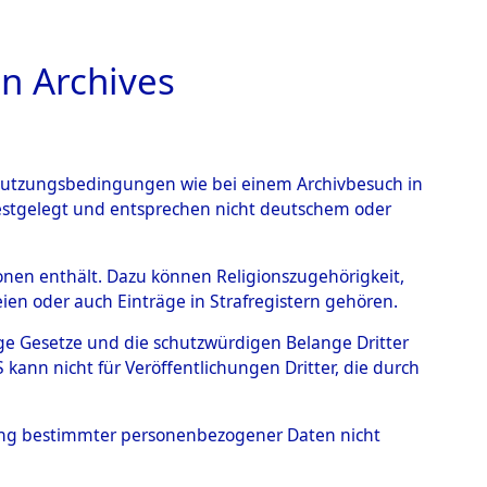
n Archives
TIONS ONLINE
n Nutzungsbedingungen wie bei einem Archivbesuch in
festgelegt und entsprechen nicht deutschem oder
nte ausländische
rsonen enthält. Dazu können Religionszugehörigkeit,
en oder auch Einträge in Strafregistern gehören.
r aus
tige Gesetze und die schutzwürdigen Belange Dritter
ann nicht für Veröffentlichungen Dritter, die durch
ätten.
→
0003 (84609876)
hung bestimmter personenbezogener Daten nicht