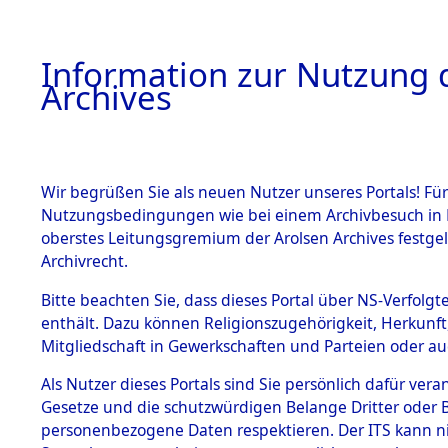
Information zur Nutzung d
Archives
HOME
BESTANDSBESCHREIBUNG
ARCHIVAL
Wir begrüßen Sie als neuen Nutzer unseres Portals! Für
Nutzungsbedingungen wie bei einem Archivbesuch in B
oberstes Leitungsgremium der Arolsen Archives festg
Archivrecht.
BESTÄNDE
Bitte beachten Sie, dass dieses Portal über NS-Verfolgte
Auswertun
enthält. Dazu können Religionszugehörigkeit, Herkunf
Mitgliedschaft in Gewerkschaften und Parteien oder auc
unbekannt
1.
Inhaftierungsdoku
mente
Als Nutzer dieses Portals sind Sie persönlich dafür vera
und unbek
Gesetze und die schutzwürdigen Belange Dritter oder B
5. Verschiedenes
personenbezogene Daten respektieren. Der ITS kann nic
5.3