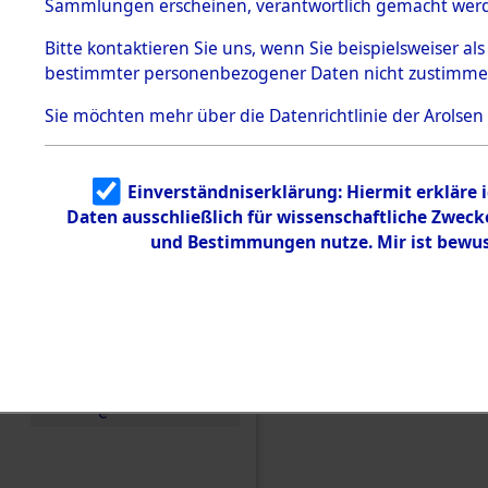
Konzentra
Sammlungen erscheinen, verantwortlich gemacht wer
Todesmärsche
5.3.1 Alliierte
Grabstätte
Bitte
kontaktieren
Sie uns, wenn Sie beispielsweiser al
Erhebungen
bestimmter personenbezogener Daten nicht zustimme
zu
0062 (846
Todesmärsch
en
Sie möchten mehr über die Datenrichtlinie der Arolsen
5.3.2
Versuchte
Identifizierun
Einverständniserklärung: Hiermit erkläre 
g
Daten ausschließlich für wissenschaftliche Zwec
5.3.3
Todesmärsch
und Bestimmungen nutze. Mir ist bewus
e /
Identifikation
unbekannter
Toter
5.3.5
Grabermittlu
ng /
Friedhofsplän
e