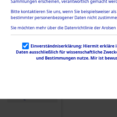
Konzentra
Sammlungen erscheinen, verantwortlich gemacht wer
Todesmärsche
5.3.1 Alliierte
Grabstätte
Bitte
kontaktieren
Sie uns, wenn Sie beispielsweiser al
Erhebungen
bestimmter personenbezogener Daten nicht zustimme
zu
0072 (846
Todesmärsch
en
Sie möchten mehr über die Datenrichtlinie der Arolsen
5.3.2
Versuchte
Identifizierun
Einverständniserklärung: Hiermit erkläre 
g
Daten ausschließlich für wissenschaftliche Zwec
5.3.3
Todesmärsch
und Bestimmungen nutze. Mir ist bewus
e /
Identifikation
unbekannter
Toter
5.3.5
Grabermittlu
ng /
Friedhofsplän
e