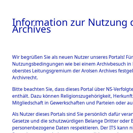
Information zur Nutzung d
Archives
HOME
BESTANDSBESCHREIBUNG
ARCHIVAL
Wir begrüßen Sie als neuen Nutzer unseres Portals! Für
Nutzungsbedingungen wie bei einem Archivbesuch in B
oberstes Leitungsgremium der Arolsen Archives festg
Archivrecht.
BESTÄNDE
Bitte beachten Sie, dass dieses Portal über NS-Verfolgte
Auswertun
enthält. Dazu können Religionszugehörigkeit, Herkunf
Mitgliedschaft in Gewerkschaften und Parteien oder auc
unbekannt
1.
Inhaftierungsdoku
mente
Als Nutzer dieses Portals sind Sie persönlich dafür vera
und unbek
Gesetze und die schutzwürdigen Belange Dritter oder B
5. Verschiedenes
personenbezogene Daten respektieren. Der ITS kann nic
5.3