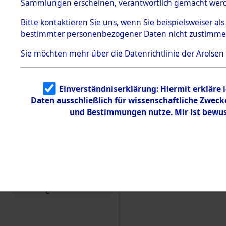
Konzentra
Sammlungen erscheinen, verantwortlich gemacht wer
Todesmärsche
5.3.1 Alliierte
Grabstätte
Bitte
kontaktieren
Sie uns, wenn Sie beispielsweiser al
Erhebungen
bestimmter personenbezogener Daten nicht zustimme
zu
0152 (846
Todesmärsch
en
Sie möchten mehr über die Datenrichtlinie der Arolsen
5.3.2
Versuchte
Identifizierun
Einverständniserklärung: Hiermit erkläre 
g
Daten ausschließlich für wissenschaftliche Zwec
5.3.3
Todesmärsch
und Bestimmungen nutze. Mir ist bewus
e /
Identifikation
unbekannter
Toter
5.3.5
Grabermittlu
ng /
Friedhofsplän
e