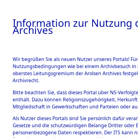
Information zur Nutzung d
Archives
HOME
BESTANDSBESCHREIBUNG
ARCHIVAL
Wir begrüßen Sie als neuen Nutzer unseres Portals! Für
Nutzungsbedingungen wie bei einem Archivbesuch in B
oberstes Leitungsgremium der Arolsen Archives festg
Archivrecht.
BESTÄNDE
Bitte beachten Sie, dass dieses Portal über NS-Verfolgte
Auswertun
enthält. Dazu können Religionszugehörigkeit, Herkunf
Mitgliedschaft in Gewerkschaften und Parteien oder auc
unbekannt
1.
Inhaftierungsdoku
mente
Als Nutzer dieses Portals sind Sie persönlich dafür vera
und unbek
Gesetze und die schutzwürdigen Belange Dritter oder B
5. Verschiedenes
personenbezogene Daten respektieren. Der ITS kann nic
5.3