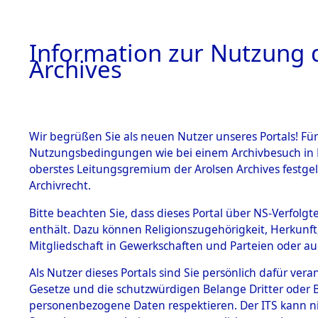
Information zur Nutzung d
Archives
HOME
BESTANDSBESCHREIBUNG
ARCHIVAL
Wir begrüßen Sie als neuen Nutzer unseres Portals! Für
Nutzungsbedingungen wie bei einem Archivbesuch in B
oberstes Leitungsgremium der Arolsen Archives festg
Archivrecht.
BESTÄNDE
Bitte beachten Sie, dass dieses Portal über NS-Verfolgte
Auswertun
enthält. Dazu können Religionszugehörigkeit, Herkunf
Mitgliedschaft in Gewerkschaften und Parteien oder auc
unbekannt
1.
Inhaftierungsdoku
mente
Als Nutzer dieses Portals sind Sie persönlich dafür vera
und unbek
Gesetze und die schutzwürdigen Belange Dritter oder B
5. Verschiedenes
personenbezogene Daten respektieren. Der ITS kann nic
5.3