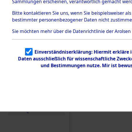
Konzentra
Sammlungen erscheinen, verantwortlich gemacht wer
Todesmärsche
5.3.1 Alliierte
Grabstätte
Bitte
kontaktieren
Sie uns, wenn Sie beispielsweiser al
Erhebungen
bestimmter personenbezogener Daten nicht zustimme
zu
0028 (846
Todesmärsch
en
Sie möchten mehr über die Datenrichtlinie der Arolsen
5.3.2
Versuchte
Identifizierun
Einverständniserklärung: Hiermit erkläre 
g
Daten ausschließlich für wissenschaftliche Zwec
5.3.3
Todesmärsch
und Bestimmungen nutze. Mir ist bewus
e /
Identifikation
unbekannter
Toter
5.3.5
Grabermittlu
ng /
Friedhofsplän
e