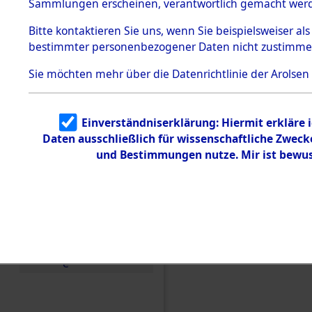
Konzentra
Sammlungen erscheinen, verantwortlich gemacht wer
Todesmärsche
5.3.1 Alliierte
Grabstätte
Bitte
kontaktieren
Sie uns, wenn Sie beispielsweiser al
Erhebungen
bestimmter personenbezogener Daten nicht zustimme
zu
0032 (846
Todesmärsch
en
Sie möchten mehr über die Datenrichtlinie der Arolsen
5.3.2
Versuchte
Identifizierun
Einverständniserklärung: Hiermit erkläre 
g
Daten ausschließlich für wissenschaftliche Zwec
5.3.3
Todesmärsch
und Bestimmungen nutze. Mir ist bewus
e /
Identifikation
unbekannter
Toter
5.3.5
Grabermittlu
ng /
Friedhofsplän
e