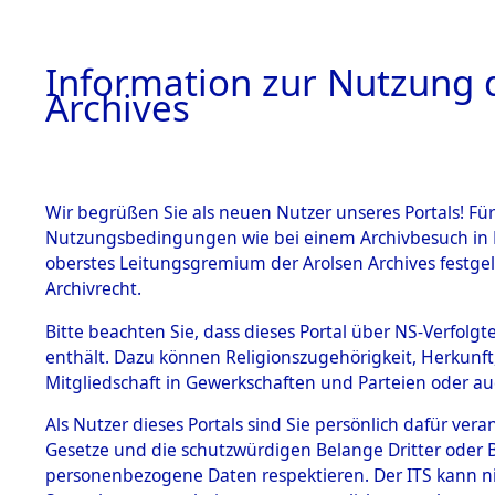
Information zur Nutzung d
Archives
HOME
BESTANDSBESCHREIBUNG
ARCHIVAL
Wir begrüßen Sie als neuen Nutzer unseres Portals! Für
Nutzungsbedingungen wie bei einem Archivbesuch in B
oberstes Leitungsgremium der Arolsen Archives festg
Archivrecht.
BESTÄNDE
Bitte beachten Sie, dass dieses Portal über NS-Verfolgte
Auswertun
enthält. Dazu können Religionszugehörigkeit, Herkunf
Mitgliedschaft in Gewerkschaften und Parteien oder auc
unbekannt
1.
Inhaftierungsdoku
mente
Als Nutzer dieses Portals sind Sie persönlich dafür vera
und unbek
Gesetze und die schutzwürdigen Belange Dritter oder B
5. Verschiedenes
personenbezogene Daten respektieren. Der ITS kann nic
5.3