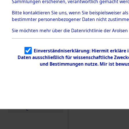
Konzentra
Sammlungen erscheinen, verantwortlich gemacht wer
Todesmärsche
5.3.1 Alliierte
Grabstätte
Bitte
kontaktieren
Sie uns, wenn Sie beispielsweiser al
Erhebungen
bestimmter personenbezogener Daten nicht zustimme
zu
0036 (846
Todesmärsch
en
Sie möchten mehr über die Datenrichtlinie der Arolsen
5.3.2
Versuchte
Identifizierun
Einverständniserklärung: Hiermit erkläre 
g
Daten ausschließlich für wissenschaftliche Zwec
5.3.3
Todesmärsch
und Bestimmungen nutze. Mir ist bewus
e /
Identifikation
unbekannter
Toter
5.3.5
Grabermittlu
ng /
Friedhofsplän
e