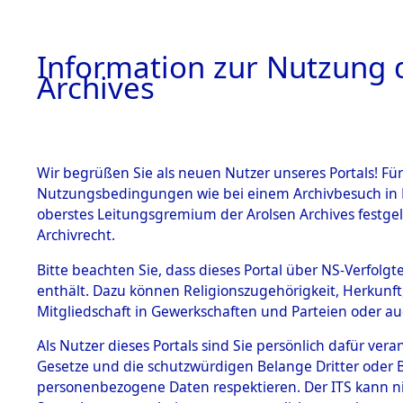
Information zur Nutzung d
Archives
HOME
BESTANDSBESCHREIBUNG
ARCHIVAL
Wir begrüßen Sie als neuen Nutzer unseres Portals! Für
Nutzungsbedingungen wie bei einem Archivbesuch in B
oberstes Leitungsgremium der Arolsen Archives festg
Archivrecht.
BESTÄNDE
Bitte beachten Sie, dass dieses Portal über NS-Verfolgte
Auswertun
enthält. Dazu können Religionszugehörigkeit, Herkunf
Mitgliedschaft in Gewerkschaften und Parteien oder auc
unbekannt
1.
Inhaftierungsdoku
mente
Als Nutzer dieses Portals sind Sie persönlich dafür vera
und unbek
Gesetze und die schutzwürdigen Belange Dritter oder B
5. Verschiedenes
personenbezogene Daten respektieren. Der ITS kann nic
5.3