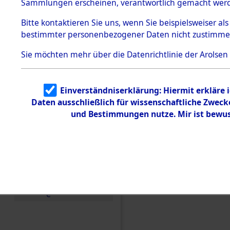
Konzentra
Sammlungen erscheinen, verantwortlich gemacht wer
Todesmärsche
5.3.1 Alliierte
Grabstätte
Bitte
kontaktieren
Sie uns, wenn Sie beispielsweiser al
Erhebungen
bestimmter personenbezogener Daten nicht zustimme
zu
0040 (846
Todesmärsch
en
Sie möchten mehr über die Datenrichtlinie der Arolsen
5.3.2
Versuchte
Identifizierun
Einverständniserklärung: Hiermit erkläre 
g
Daten ausschließlich für wissenschaftliche Zwec
5.3.3
Todesmärsch
und Bestimmungen nutze. Mir ist bewus
e /
Identifikation
unbekannter
Toter
5.3.5
Grabermittlu
ng /
Friedhofsplän
e