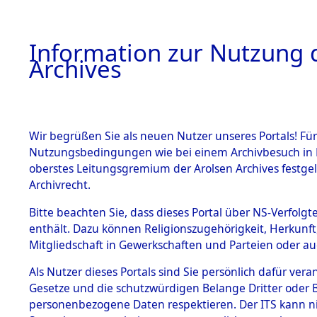
Information zur Nutzung d
Archives
HOME
BESTANDSBESCHREIBUNG
ARCHIVAL
Wir begrüßen Sie als neuen Nutzer unseres Portals! Für
Nutzungsbedingungen wie bei einem Archivbesuch in B
oberstes Leitungsgremium der Arolsen Archives festg
Archivrecht.
BESTÄNDE
Bitte beachten Sie, dass dieses Portal über NS-Verfolgte
Auswertun
enthält. Dazu können Religionszugehörigkeit, Herkunf
Mitgliedschaft in Gewerkschaften und Parteien oder auc
unbekannt
1.
Inhaftierungsdoku
mente
Als Nutzer dieses Portals sind Sie persönlich dafür vera
und unbek
Gesetze und die schutzwürdigen Belange Dritter oder B
5. Verschiedenes
personenbezogene Daten respektieren. Der ITS kann nic
5.3