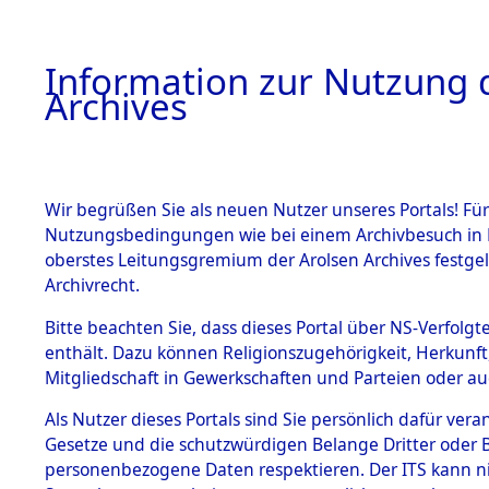
Information zur Nutzung d
Archives
HOME
BESTANDSBESCHREIBUNG
ARCHIVAL
Wir begrüßen Sie als neuen Nutzer unseres Portals! Für
Nutzungsbedingungen wie bei einem Archivbesuch in B
oberstes Leitungsgremium der Arolsen Archives festg
Archivrecht.
BESTÄNDE
Bitte beachten Sie, dass dieses Portal über NS-Verfolgte
Auswertun
enthält. Dazu können Religionszugehörigkeit, Herkunf
Mitgliedschaft in Gewerkschaften und Parteien oder auc
unbekannt
1.
Inhaftierungsdoku
mente
Als Nutzer dieses Portals sind Sie persönlich dafür vera
und unbek
Gesetze und die schutzwürdigen Belange Dritter oder B
5. Verschiedenes
personenbezogene Daten respektieren. Der ITS kann nic
5.3