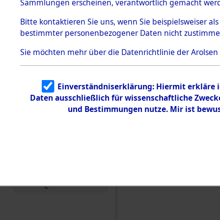
Konzentra
Sammlungen erscheinen, verantwortlich gemacht wer
Todesmärsche
5.3.1 Alliierte
Grabstätte
Bitte
kontaktieren
Sie uns, wenn Sie beispielsweiser al
Erhebungen
bestimmter personenbezogener Daten nicht zustimme
zu
0034 (846
Todesmärsch
en
Sie möchten mehr über die Datenrichtlinie der Arolsen
5.3.2
Versuchte
Identifizierun
Einverständniserklärung: Hiermit erkläre 
g
Daten ausschließlich für wissenschaftliche Zwec
5.3.3
Todesmärsch
und Bestimmungen nutze. Mir ist bewus
e /
Identifikation
unbekannter
Toter
5.3.5
Grabermittlu
ng /
Friedhofsplän
e