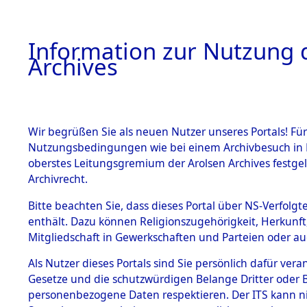
Information zur Nutzung d
Archives
HOME
BESTANDSBESCHREIBUNG
ARCHIVAL
Wir begrüßen Sie als neuen Nutzer unseres Portals! Für
Nutzungsbedingungen wie bei einem Archivbesuch in B
oberstes Leitungsgremium der Arolsen Archives festg
Archivrecht.
BESTÄNDE
Bitte beachten Sie, dass dieses Portal über NS-Verfolgte
Auswertun
enthält. Dazu können Religionszugehörigkeit, Herkunf
Mitgliedschaft in Gewerkschaften und Parteien oder auc
unbekannt
1.
Inhaftierungsdoku
mente
Als Nutzer dieses Portals sind Sie persönlich dafür vera
und unbek
Gesetze und die schutzwürdigen Belange Dritter oder B
5. Verschiedenes
personenbezogene Daten respektieren. Der ITS kann nic
5.3