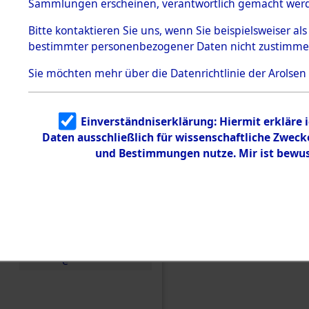
Konzentra
Sammlungen erscheinen, verantwortlich gemacht wer
Todesmärsche
5.3.1 Alliierte
Grabstätte
Bitte
kontaktieren
Sie uns, wenn Sie beispielsweiser al
Erhebungen
bestimmter personenbezogener Daten nicht zustimme
zu
0060 (846
Todesmärsch
en
Sie möchten mehr über die Datenrichtlinie der Arolsen
5.3.2
Versuchte
Identifizierun
Einverständniserklärung: Hiermit erkläre 
g
Daten ausschließlich für wissenschaftliche Zwec
5.3.3
Todesmärsch
und Bestimmungen nutze. Mir ist bewus
e /
Identifikation
unbekannter
Toter
5.3.5
Grabermittlu
ng /
Friedhofsplän
e