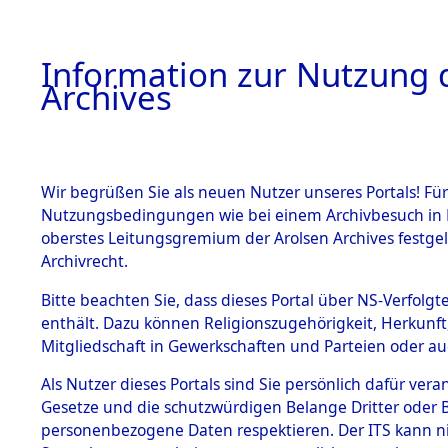
Information zur Nutzung d
Archives
HOME
BESTANDSBESCHREIBUNG
ARCHIVAL
Wir begrüßen Sie als neuen Nutzer unseres Portals! Für
Nutzungsbedingungen wie bei einem Archivbesuch in B
oberstes Leitungsgremium der Arolsen Archives festg
Archivrecht.
BESTÄNDE
Bitte beachten Sie, dass dieses Portal über NS-Verfolgte
Auswertun
enthält. Dazu können Religionszugehörigkeit, Herkunf
Mitgliedschaft in Gewerkschaften und Parteien oder auc
unbekannt
1.
Inhaftierungsdoku
mente
Als Nutzer dieses Portals sind Sie persönlich dafür vera
und unbek
Gesetze und die schutzwürdigen Belange Dritter oder B
5. Verschiedenes
personenbezogene Daten respektieren. Der ITS kann nic
5.3