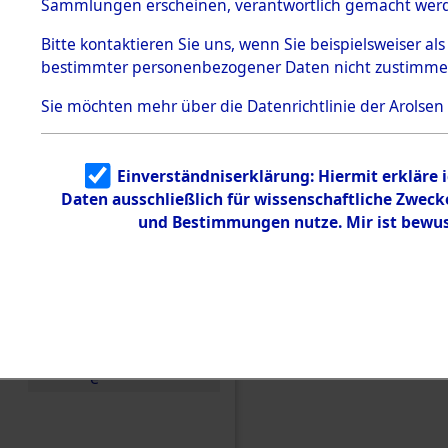
Konzentra
Sammlungen erscheinen, verantwortlich gemacht wer
Todesmärsche
5.3.1 Alliierte
Grabstätte
Bitte
kontaktieren
Sie uns, wenn Sie beispielsweiser al
Erhebungen
bestimmter personenbezogener Daten nicht zustimme
zu
0090 (846
Todesmärsch
en
Sie möchten mehr über die Datenrichtlinie der Arolsen
5.3.2
Versuchte
Identifizierun
Einverständniserklärung: Hiermit erkläre 
g
Daten ausschließlich für wissenschaftliche Zwec
5.3.3
Todesmärsch
und Bestimmungen nutze. Mir ist bewus
e /
Identifikation
unbekannter
Toter
5.3.5
Grabermittlu
ng /
Friedhofsplän
e