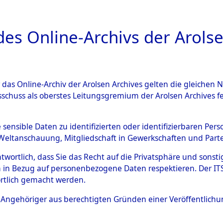
a
A
es Online-Archivs der Arolse
DIGITAL COLLEC
r das Online-Archiv der Arolsen Archives gelten die gleiche
ESCHREIBUNG
ARCHIVALE
INHALT
ÜBERSI
sschuss als oberstes Leitungsgremium der Arolsen Archives 
gen von Daten über unbekan
e sensible Daten zu identifizierten oder identifizierbaren Pe
Weltanschauung, Mitgliedschaft in Gewerkschaften und Partei
r und unbekannte Todesopfe
antwortlich, dass Sie das Recht auf die Privatsphäre und sons
 in Bezug auf personenbezogene Daten respektieren. Der ITS k
ionslagern und deren Grabst
rtlich gemacht werden.
ls Angehöriger aus berechtigten Gründen einer Veröffentlic
0003 (84610232)