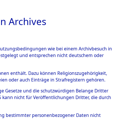
n Archives
TIONS ONLINE
n Nutzungsbedingungen wie bei einem Archivbesuch in
CHT
BILD
festgelegt und entsprechen nicht deutschem oder
nte ausländische
rsonen enthält. Dazu können Religionszugehörigkeit,
en oder auch Einträge in Strafregistern gehören.
r aus
tige Gesetze und die schutzwürdigen Belange Dritter
ann nicht für Veröffentlichungen Dritter, die durch
ätten.
→
0003 (84610232)
hung bestimmter personenbezogener Daten nicht