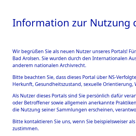
Information zur Nutzung d
Wir begrüßen Sie als neuen Nutzer unseres Portals! Fü
HOME
BESTANDSB
Bad Arolsen. Sie wurden durch den Internationalen Au
anderem nationalen Archivrecht.
BESTÄNDE
Auswertun
Bitte beachten Sie, dass dieses Portal über NS-Verfolgt
Herkunft, Gesundheitszustand, sexuelle Orientierung, 
Todesopfe
1.
Inhaftierungsdoku
Als Nutzer dieses Portals sind Sie persönlich dafür ver
mente
oder Betroffener sowie allgemein anerkannte Praktiken
Konzentrat
5. Verschiedenes
die Nutzung seiner Sammlungen erscheinen, verantwo
5.3
Bitte
kontaktieren
Sie uns, wenn Sie beispielsweiser a
Todesmärsche
zustimmen.
5.3.1 Alliierte
Erhebungen