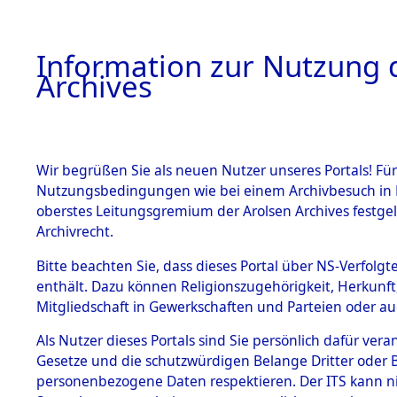
Information zur Nutzung d
Archives
HOME
BESTANDSBESCHREIBUNG
ARCHIVAL
Wir begrüßen Sie als neuen Nutzer unseres Portals! Für
Nutzungsbedingungen wie bei einem Archivbesuch in B
oberstes Leitungsgremium der Arolsen Archives festg
Archivrecht.
BESTÄNDE
Bitte beachten Sie, dass dieses Portal über NS-Verfolgte
Auswertun
enthält. Dazu können Religionszugehörigkeit, Herkunf
Mitgliedschaft in Gewerkschaften und Parteien oder auc
unbekannt
1.
Inhaftierungsdoku
mente
Als Nutzer dieses Portals sind Sie persönlich dafür vera
und unbek
Gesetze und die schutzwürdigen Belange Dritter oder B
5. Verschiedenes
personenbezogene Daten respektieren. Der ITS kann nic
5.3