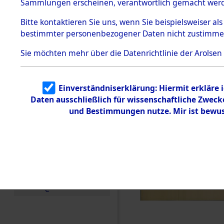
Konzentra
Sammlungen erscheinen, verantwortlich gemacht wer
Todesmärsche
5.3.1 Alliierte
Grabstätte
Bitte
kontaktieren
Sie uns, wenn Sie beispielsweiser al
Erhebungen
bestimmter personenbezogener Daten nicht zustimme
zu
0001 (846
Todesmärsch
en
Sie möchten mehr über die Datenrichtlinie der Arolsen
5.3.2
Versuchte
Identifizierun
Einverständniserklärung: Hiermit erkläre 
g
Daten ausschließlich für wissenschaftliche Zwec
5.3.3
Todesmärsch
und Bestimmungen nutze. Mir ist bewus
e /
Identifikation
unbekannter
Toter
5.3.5
Grabermittlu
ng /
Friedhofsplän
e