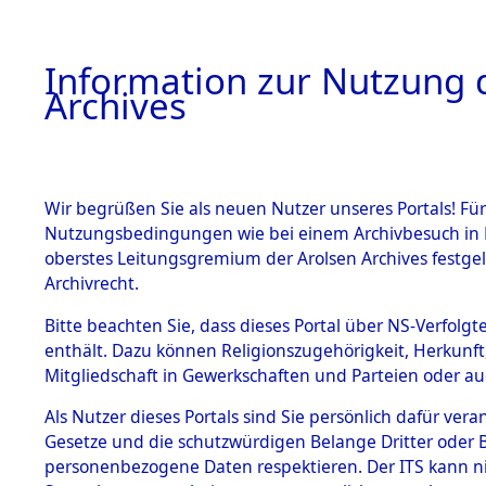
Information zur Nutzung d
Archives
HOME
BESTANDSBESCHREIBUNG
ARCHIVAL
Wir begrüßen Sie als neuen Nutzer unseres Portals! Für
Nutzungsbedingungen wie bei einem Archivbesuch in B
oberstes Leitungsgremium der Arolsen Archives festg
Archivrecht.
BESTÄNDE
Bitte beachten Sie, dass dieses Portal über NS-Verfolgte
Auswertun
enthält. Dazu können Religionszugehörigkeit, Herkunf
Mitgliedschaft in Gewerkschaften und Parteien oder auc
unbekannt
1.
Inhaftierungsdoku
mente
Als Nutzer dieses Portals sind Sie persönlich dafür vera
und unbek
Gesetze und die schutzwürdigen Belange Dritter oder B
5. Verschiedenes
personenbezogene Daten respektieren. Der ITS kann nic
5.3