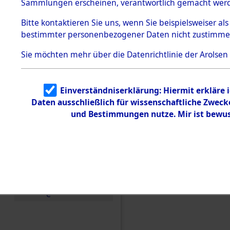
Konzentra
Sammlungen erscheinen, verantwortlich gemacht wer
Todesmärsche
5.3.1 Alliierte
Grabstätte
Bitte
kontaktieren
Sie uns, wenn Sie beispielsweiser al
Erhebungen
bestimmter personenbezogener Daten nicht zustimme
zu
0016 (846
Todesmärsch
en
Sie möchten mehr über die Datenrichtlinie der Arolsen
5.3.2
Versuchte
Identifizierun
Einverständniserklärung: Hiermit erkläre 
g
Daten ausschließlich für wissenschaftliche Zwec
5.3.3
Todesmärsch
und Bestimmungen nutze. Mir ist bewus
e /
Identifikation
unbekannter
Toter
5.3.5
Grabermittlu
ng /
Friedhofsplän
e