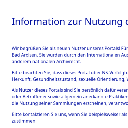
Information zur Nutzung d
Wir begrüßen Sie als neuen Nutzer unseres Portals! Fü
HOME
BESTANDSB
Bad Arolsen. Sie wurden durch den Internationalen Au
anderem nationalen Archivrecht.
BESTÄNDE
Auswertun
Bitte beachten Sie, dass dieses Portal über NS-Verfolgt
Herkunft, Gesundheitszustand, sexuelle Orientierung, 
Todesopfe
1.
Inhaftierungsdoku
Als Nutzer dieses Portals sind Sie persönlich dafür ver
mente
oder Betroffener sowie allgemein anerkannte Praktiken
Konzentrat
5. Verschiedenes
die Nutzung seiner Sammlungen erscheinen, verantwo
5.3
→
0017 (8
Bitte
kontaktieren
Sie uns, wenn Sie beispielsweiser a
Todesmärsche
zustimmen.
5.3.1 Alliierte
Erhebungen