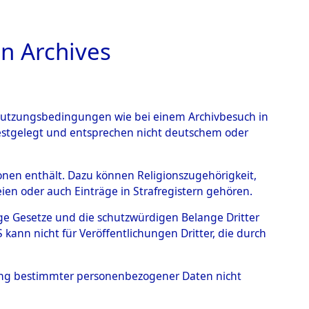
n Archives
TIONS ONLINE
n Nutzungsbedingungen wie bei einem Archivbesuch in
festgelegt und entsprechen nicht deutschem oder
nte ausländische
rsonen enthält. Dazu können Religionszugehörigkeit,
en oder auch Einträge in Strafregistern gehören.
r aus
tige Gesetze und die schutzwürdigen Belange Dritter
ann nicht für Veröffentlichungen Dritter, die durch
ätten.
→
0004 (84610344)
hung bestimmter personenbezogener Daten nicht