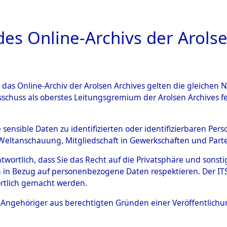
a
A
es Online-Archivs der Arolse
DIGITAL COLLEC
r das Online-Archiv der Arolsen Archives gelten die gleiche
ESCHREIBUNG
ARCHIVALE
ÜBERSICHT
BILD
sschuss als oberstes Leitungsgremium der Arolsen Archives 
gen von Daten über unbekan
e sensible Daten zu identifizierten oder identifizierbaren Pe
Weltanschauung, Mitgliedschaft in Gewerkschaften und Partei
r und unbekannte Todesopfe
antwortlich, dass Sie das Recht auf die Privatsphäre und sons
 in Bezug auf personenbezogene Daten respektieren. Der ITS k
ionslagern und deren Grabst
rtlich gemacht werden.
4610361)
ls Angehöriger aus berechtigten Gründen einer Veröffentlic