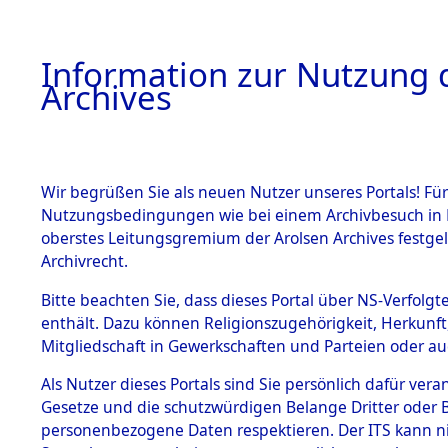
Information zur Nutzung d
Archives
HOME
BESTANDSBESCHREIBUNG
ARCHIVAL
Wir begrüßen Sie als neuen Nutzer unseres Portals! Für
Nutzungsbedingungen wie bei einem Archivbesuch in B
oberstes Leitungsgremium der Arolsen Archives festg
Archivrecht.
BESTÄNDE
Bitte beachten Sie, dass dieses Portal über NS-Verfolgte
Auswertun
enthält. Dazu können Religionszugehörigkeit, Herkunf
Mitgliedschaft in Gewerkschaften und Parteien oder auc
unbekannt
1.
Inhaftierungsdoku
mente
Als Nutzer dieses Portals sind Sie persönlich dafür vera
und unbek
Gesetze und die schutzwürdigen Belange Dritter oder B
5. Verschiedenes
personenbezogene Daten respektieren. Der ITS kann nic
5.3