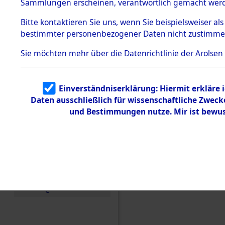
Konzentra
Sammlungen erscheinen, verantwortlich gemacht wer
Todesmärsche
5.3.1 Alliierte
Grabstätte
Bitte
kontaktieren
Sie uns, wenn Sie beispielsweiser al
Erhebungen
bestimmter personenbezogener Daten nicht zustimme
zu
0054 (846
Todesmärsch
en
Sie möchten mehr über die Datenrichtlinie der Arolsen
5.3.2
Versuchte
Identifizierun
Einverständniserklärung: Hiermit erkläre 
g
Daten ausschließlich für wissenschaftliche Zwec
5.3.3
Todesmärsch
und Bestimmungen nutze. Mir ist bewus
e /
Identifikation
unbekannter
Toter
5.3.5
Grabermittlu
ng /
Friedhofsplän
e