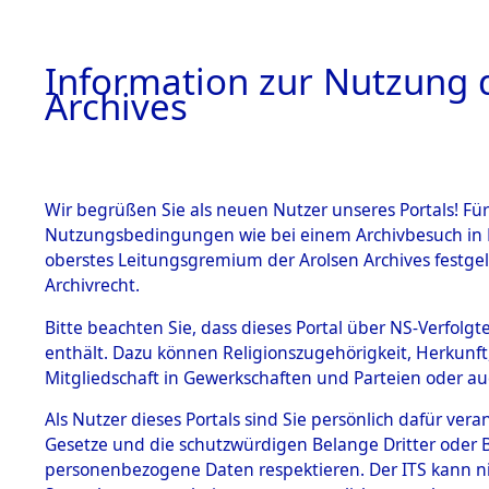
Information zur Nutzung d
Archives
HOME
BESTANDSBESCHREIBUNG
ARCHIVAL
Wir begrüßen Sie als neuen Nutzer unseres Portals! Für
Nutzungsbedingungen wie bei einem Archivbesuch in B
oberstes Leitungsgremium der Arolsen Archives festg
Archivrecht.
BESTÄNDE
Bitte beachten Sie, dass dieses Portal über NS-Verfolgte
Auswertun
enthält. Dazu können Religionszugehörigkeit, Herkunf
Mitgliedschaft in Gewerkschaften und Parteien oder auc
unbekannt
1.
Inhaftierungsdoku
mente
Als Nutzer dieses Portals sind Sie persönlich dafür vera
und unbek
Gesetze und die schutzwürdigen Belange Dritter oder B
5. Verschiedenes
personenbezogene Daten respektieren. Der ITS kann nic
5.3