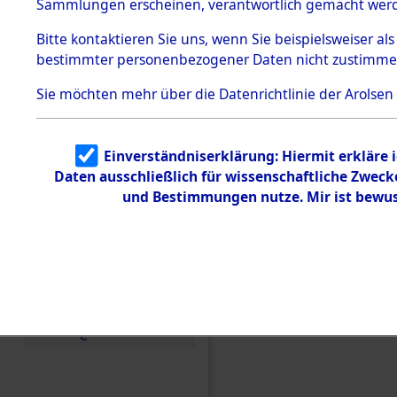
Konzentra
Sammlungen erscheinen, verantwortlich gemacht wer
Todesmärsche
5.3.1 Alliierte
Grabstätte
Bitte
kontaktieren
Sie uns, wenn Sie beispielsweiser al
Erhebungen
bestimmter personenbezogener Daten nicht zustimme
zu
0067 (846
Todesmärsch
en
Sie möchten mehr über die Datenrichtlinie der Arolsen
5.3.2
Versuchte
Identifizierun
Einverständniserklärung: Hiermit erkläre 
g
Daten ausschließlich für wissenschaftliche Zwec
5.3.3
Todesmärsch
und Bestimmungen nutze. Mir ist bewus
e /
Identifikation
unbekannter
Toter
5.3.5
Grabermittlu
ng /
Friedhofsplän
e