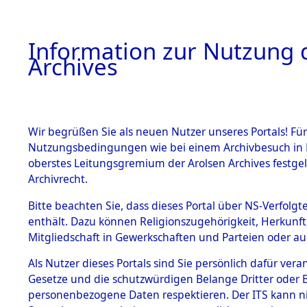
Information zur Nutzung d
Archives
HOME
BESTANDSBESCHREIBUNG
ARCHIVAL
Wir begrüßen Sie als neuen Nutzer unseres Portals! Für
Nutzungsbedingungen wie bei einem Archivbesuch in B
oberstes Leitungsgremium der Arolsen Archives festg
Archivrecht.
BESTÄNDE
Bitte beachten Sie, dass dieses Portal über NS-Verfolgte
Auswertun
enthält. Dazu können Religionszugehörigkeit, Herkunf
Mitgliedschaft in Gewerkschaften und Parteien oder auc
unbekannt
1.
Inhaftierungsdoku
mente
Als Nutzer dieses Portals sind Sie persönlich dafür vera
und unbek
Gesetze und die schutzwürdigen Belange Dritter oder B
5. Verschiedenes
personenbezogene Daten respektieren. Der ITS kann nic
5.3