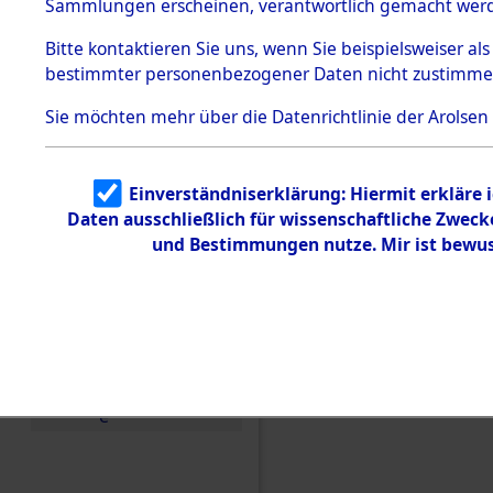
Konzentra
Sammlungen erscheinen, verantwortlich gemacht wer
Todesmärsche
5.3.1 Alliierte
Grabstätte
Bitte
kontaktieren
Sie uns, wenn Sie beispielsweiser al
Erhebungen
bestimmter personenbezogener Daten nicht zustimme
zu
0088 (846
Todesmärsch
en
Sie möchten mehr über die Datenrichtlinie der Arolsen
5.3.2
Versuchte
Identifizierun
Einverständniserklärung: Hiermit erkläre 
g
Daten ausschließlich für wissenschaftliche Zwec
5.3.3
Todesmärsch
und Bestimmungen nutze. Mir ist bewus
e /
Identifikation
unbekannter
Toter
5.3.5
Grabermittlu
ng /
Friedhofsplän
e