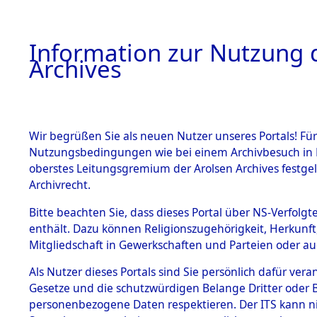
Information zur Nutzung d
Archives
HOME
BESTANDSBESCHREIBUNG
ARCHIVAL
Wir begrüßen Sie als neuen Nutzer unseres Portals! Für
Nutzungsbedingungen wie bei einem Archivbesuch in B
oberstes Leitungsgremium der Arolsen Archives festg
Archivrecht.
BESTÄNDE
Bitte beachten Sie, dass dieses Portal über NS-Verfolgte
Auswertun
enthält. Dazu können Religionszugehörigkeit, Herkunf
Mitgliedschaft in Gewerkschaften und Parteien oder auc
unbekannt
1.
Inhaftierungsdoku
mente
Als Nutzer dieses Portals sind Sie persönlich dafür vera
und unbek
Gesetze und die schutzwürdigen Belange Dritter oder B
5. Verschiedenes
personenbezogene Daten respektieren. Der ITS kann nic
5.3