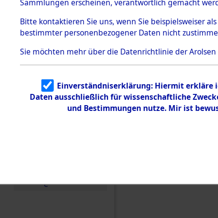
Konzentra
Sammlungen erscheinen, verantwortlich gemacht wer
Todesmärsche
5.3.1 Alliierte
Grabstätte
Bitte
kontaktieren
Sie uns, wenn Sie beispielsweiser al
Erhebungen
bestimmter personenbezogener Daten nicht zustimme
zu
0096 (846
Todesmärsch
en
Sie möchten mehr über die Datenrichtlinie der Arolsen
5.3.2
Versuchte
Identifizierun
Einverständniserklärung: Hiermit erkläre 
g
Daten ausschließlich für wissenschaftliche Zwec
5.3.3
Todesmärsch
und Bestimmungen nutze. Mir ist bewus
e /
Identifikation
unbekannter
Toter
5.3.5
Grabermittlu
ng /
Friedhofsplän
e