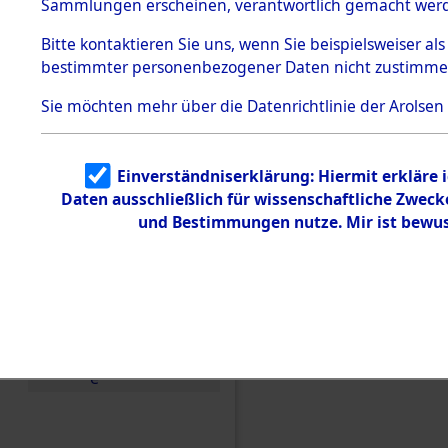
Konzentra
Sammlungen erscheinen, verantwortlich gemacht wer
Todesmärsche
5.3.1 Alliierte
Grabstätte
Bitte
kontaktieren
Sie uns, wenn Sie beispielsweiser al
Erhebungen
bestimmter personenbezogener Daten nicht zustimme
zu
0101 (846
Todesmärsch
en
Sie möchten mehr über die Datenrichtlinie der Arolsen
5.3.2
Versuchte
Identifizierun
Einverständniserklärung: Hiermit erkläre 
g
Daten ausschließlich für wissenschaftliche Zwec
5.3.3
Todesmärsch
und Bestimmungen nutze. Mir ist bewus
e /
Identifikation
unbekannter
Toter
5.3.5
Grabermittlu
ng /
Friedhofsplän
e