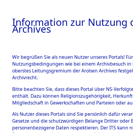
Information zur Nutzung d
Archives
HOME
BESTANDSBESCHREIBUNG
ARCHIVAL
Wir begrüßen Sie als neuen Nutzer unseres Portals! Für
Nutzungsbedingungen wie bei einem Archivbesuch in B
oberstes Leitungsgremium der Arolsen Archives festg
Archivrecht.
BESTÄNDE
Bitte beachten Sie, dass dieses Portal über NS-Verfolgte
Auswertun
enthält. Dazu können Religionszugehörigkeit, Herkunf
Mitgliedschaft in Gewerkschaften und Parteien oder auc
unbekannt
1.
Inhaftierungsdoku
mente
Als Nutzer dieses Portals sind Sie persönlich dafür vera
und unbek
Gesetze und die schutzwürdigen Belange Dritter oder B
5. Verschiedenes
personenbezogene Daten respektieren. Der ITS kann nic
5.3