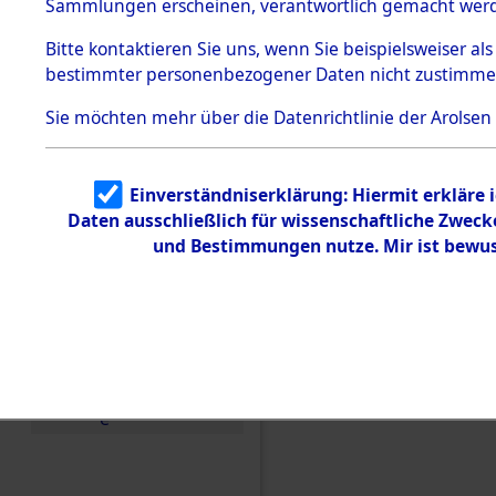
Konzentra
Sammlungen erscheinen, verantwortlich gemacht wer
Todesmärsche
5.3.1 Alliierte
Grabstätte
Bitte
kontaktieren
Sie uns, wenn Sie beispielsweiser al
Erhebungen
bestimmter personenbezogener Daten nicht zustimme
zu
0006 (846
Todesmärsch
en
Sie möchten mehr über die Datenrichtlinie der Arolsen
5.3.2
Versuchte
Identifizierun
Einverständniserklärung: Hiermit erkläre 
g
Daten ausschließlich für wissenschaftliche Zwec
5.3.3
Todesmärsch
und Bestimmungen nutze. Mir ist bewus
e /
Identifikation
unbekannter
Toter
5.3.5
Grabermittlu
ng /
Friedhofsplän
e