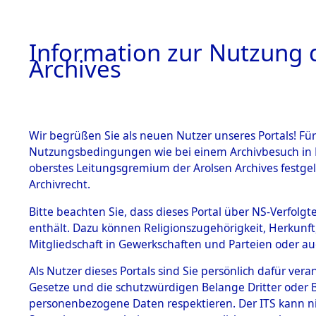
Information zur Nutzung d
Archives
HOME
BESTANDSBESCHREIBUNG
ARCHIVAL
Wir begrüßen Sie als neuen Nutzer unseres Portals! Für
Nutzungsbedingungen wie bei einem Archivbesuch in B
oberstes Leitungsgremium der Arolsen Archives festg
Archivrecht.
BESTÄNDE
Bitte beachten Sie, dass dieses Portal über NS-Verfolgte
Auswertun
enthält. Dazu können Religionszugehörigkeit, Herkunf
Mitgliedschaft in Gewerkschaften und Parteien oder auc
unbekannt
1.
Inhaftierungsdoku
mente
Als Nutzer dieses Portals sind Sie persönlich dafür vera
und unbek
Gesetze und die schutzwürdigen Belange Dritter oder B
5. Verschiedenes
personenbezogene Daten respektieren. Der ITS kann nic
5.3