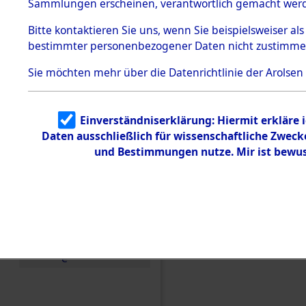
Konzentra
Sammlungen erscheinen, verantwortlich gemacht wer
Todesmärsche
5.3.1 Alliierte
Grabstätte
Bitte
kontaktieren
Sie uns, wenn Sie beispielsweiser al
Erhebungen
bestimmter personenbezogener Daten nicht zustimme
zu
0073 (846
Todesmärsch
en
Sie möchten mehr über die Datenrichtlinie der Arolsen
5.3.2
Versuchte
Identifizierun
Einverständniserklärung: Hiermit erkläre 
g
Daten ausschließlich für wissenschaftliche Zwec
5.3.3
Todesmärsch
und Bestimmungen nutze. Mir ist bewus
e /
Identifikation
unbekannter
Toter
5.3.5
Grabermittlu
ng /
Friedhofsplän
e