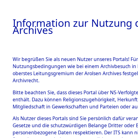
Information zur Nutzung d
Archives
HOME
BESTANDSBESCHREIBUNG
ARCHIVAL
Wir begrüßen Sie als neuen Nutzer unseres Portals! Für
Nutzungsbedingungen wie bei einem Archivbesuch in B
oberstes Leitungsgremium der Arolsen Archives festg
Archivrecht.
BESTÄNDE
Bitte beachten Sie, dass dieses Portal über NS-Verfolgte
Auswertun
enthält. Dazu können Religionszugehörigkeit, Herkunf
Mitgliedschaft in Gewerkschaften und Parteien oder auc
unbekannt
1.
Inhaftierungsdoku
mente
Als Nutzer dieses Portals sind Sie persönlich dafür vera
und unbek
Gesetze und die schutzwürdigen Belange Dritter oder B
5. Verschiedenes
personenbezogene Daten respektieren. Der ITS kann nic
5.3